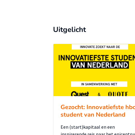
Uitgelicht
Gezocht: Innovatiefste hb
student van Nederland
Een (start)kapitaal en een
inspirerende reis naar het epicentr