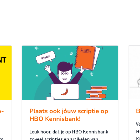
o-
Plaats ook jóuw scriptie op
B
HBO Kennisbank!
V
H
Leuk hoor, dat je op HBO Kennisbank
K
um
zoveel scripties en artikelen van