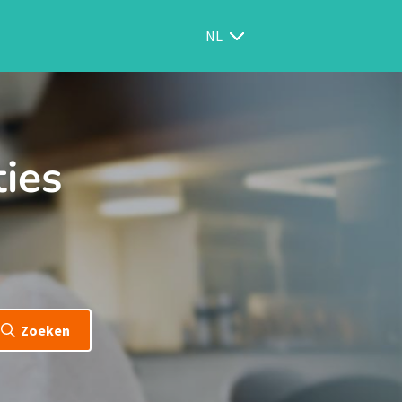
NL
ties
Zoeken