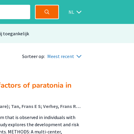
NL
ij toegankelijk
Sorteer op:
Meest recent
factors of paratonia in
Hobbelen, Johannes S M (Ageing And Allied Health Care); Tan, Frans E S; Verhey, Frans R J; Koopmans, Raymond T C M; de Bie, Rob A
that is observed in individuals with
udy explores the development and risk
nts. METHODS: A multi-center,