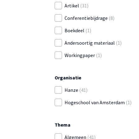
Artikel
(31)
Conferentiebijdrage
(8)
Boekdeel
(1)
Andersoortig materiaal
(1)
Workingpaper
(1)
Organisatie
Hanze
(41)
Hogeschool van Amsterdam
(1)
Thema
Algemeen
(41)