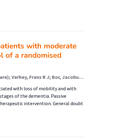
atients with moderate
ol of a randomised
Hobbelen, Johannes S M (Ageing And Allied Health Care); Verhey, Frans R J; Bor, Jacobus H J; de Bie, Rob A; Koopmans, Raymond T C M
iated with loss of mobility and with
 stages of the dementia. Passive
herapeutic intervention. General doubt