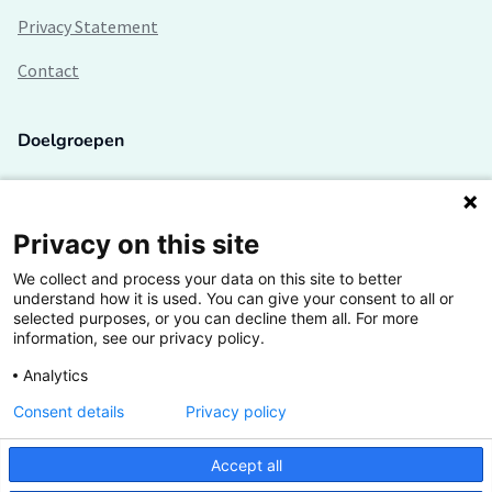
Privacy Statement
Contact
Doelgroepen
Studenten
Lectoren en onderzoekers
Privacy on this site
We collect and process your data on this site to better
Bedrijven
understand how it is used. You can give your consent to all or
selected purposes, or you can decline them all. For more
Hogescholen
information, see our privacy policy.
Analytics
Consent details
Privacy policy
De grootste kennisbank van het HBO
Accept all
Inspiratie op jouw vakgebied