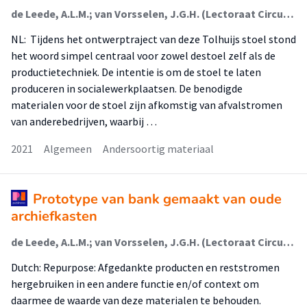
de Leede, A.L.M.; van Vorsselen, J.G.H. (Lectoraat Circulair Ontwerpen En Ondernemen); Oskam, I.F. (Lectoraat Circulair Ontwerpen En Ondernemen)
NL: Tijdens het ontwerptraject van deze Tolhuijs stoel stond
het woord simpel centraal voor zowel destoel zelf als de
productietechniek. De intentie is om de stoel te laten
produceren in socialewerkplaatsen. De benodigde
materialen voor de stoel zijn afkomstig van afvalstromen
van anderebedrijven, waarbij …
2021
Algemeen
Andersoortig materiaal
Prototype van bank gemaakt van oude
archiefkasten
de Leede, A.L.M.; van Vorsselen, J.G.H. (Lectoraat Circulair Ontwerpen En Ondernemen); Oskam, I.F. (Lectoraat Circulair Ontwerpen En Ondernemen)
Dutch: Repurpose: Afgedankte producten en reststromen
hergebruiken in een andere functie en/of context om
daarmee de waarde van deze materialen te behouden.