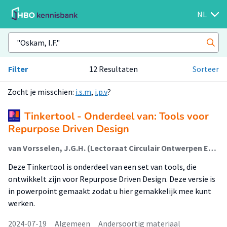
NL
Filter
12 Resultaten
Sorteer
Zocht je misschien:
i.s.m
,
i.p.v
?
Tinkertool - Onderdeel van: Tools voor
Repurpose Driven Design
van Vorsselen, J.G.H. (Lectoraat Circulair Ontwerpen En Ondernemen); de Leede, A.L.M.; Oskam, I.F. (Lectoraat Circulair Ontwerpen En Ondernemen); Snäll, B. (Lectoraat Circulair Ontwerpen En Ondernemen)
Deze Tinkertool is onderdeel van een set van tools, die
ontwikkelt zijn voor Repurpose Driven Design. Deze versie is
in powerpoint gemaakt zodat u hier gemakkelijk mee kunt
werken.
2024-07-19
Algemeen
Andersoortig materiaal