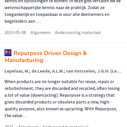
kennis en oplossingen te komen. In deze gids vertalen we de
wetenschappelijke kennis naar de praktijk. Zodat ze
toegankelijk en toepasbaar is voor alle deelnemers en
begeleiders aan …
2023-05-08
Algemeen
Andersoortig materiaal
Repurpose Driven Design &
Manufacturing
Lepelaar, M.; de Leede, A.L.M.; van Vorsselen, J.G.H. (Lectoraat Circulair Ontwerpen En Ondernemen); Oskam, I.F. (Lectoraat Circulair Ontwerpen En Ondernemen); Diemeer, M.J.S.
When products are no longer suitable for reuse, repair or
refurbishment, they are discarded and recycled, often losing
a lot of value (downcycling). Repurpose is a strategy that
gives discarded products or obsolete parts a new, high-
quality purpose, also known as upcycling. With Repurpose,
the value …
2021
Algemeen
Andersoortig materiaal