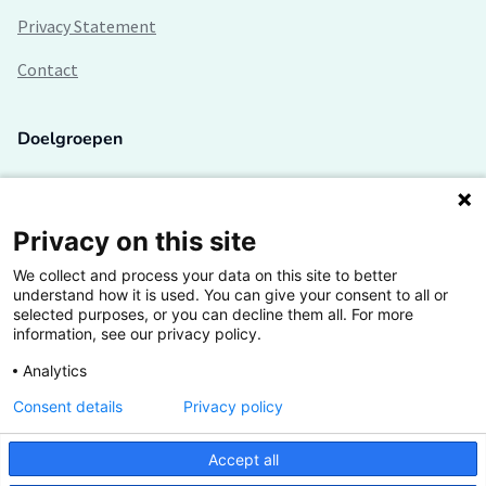
Privacy Statement
Contact
Doelgroepen
Studenten
Lectoren en onderzoekers
Privacy on this site
We collect and process your data on this site to better
Bedrijven
understand how it is used. You can give your consent to all or
selected purposes, or you can decline them all. For more
Hogescholen
information, see our privacy policy.
Analytics
Consent details
Privacy policy
De grootste kennisbank van het HBO
Accept all
Inspiratie op jouw vakgebied