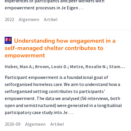
experiences of participants and peer workers with
empowerment processes in Je Eigen …
2022
Algemeen
Artikel
Understanding how engagement in a
self-managed shelter contributes to
empowerment
Huber, Max A.; Brown, Louis D.; Metze, Rosalie N.; Stam, Martin; Abma, Tineke A; van Regenmortel, Tine; Abma, Tineke N.
Participant empowerment is a foundational goal of
selforganised homeless care. We aim to understand how a
selforganised setting contributes to participants'
empowerment. The data we analysed (56 interviews, both
open and semistructured) were generated in a longitudinal
participatory case study into Je …
2020-09
Algemeen
Artikel