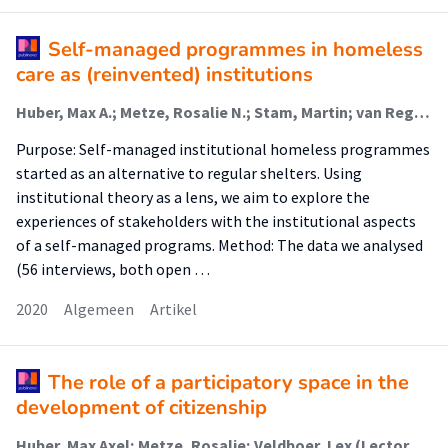
Self-managed programmes in homeless
care as (reinvented) institutions
Huber, Max A.; Metze, Rosalie N.; Stam, Martin; van Regenmortel, Tine; Abma, Tineke
Purpose: Self-managed institutional homeless programmes
started as an alternative to regular shelters. Using
institutional theory as a lens, we aim to explore the
experiences of stakeholders with the institutional aspects
of a self-managed programs. Method: The data we analysed
(56 interviews, both open …
2020
Algemeen
Artikel
The role of a participatory space in the
development of citizenship
Huber, Max Axel; Metze, Rosalie; Veldboer, Lex (Lectoraat Stedelijk Sociaal Werk); Stam, Martin; van Regenmortel, Tine; Abma, Tineke