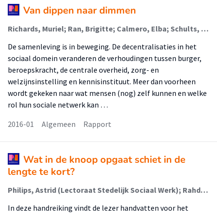
Van dippen naar dimmen
Richards, Muriel; Ran, Brigitte; Calmero, Elba; Schults, Tes; Stijkel, Anne; Thakoersingh, Vydia; Calmez, Hildo; Huinink, Wanda; Creebsburg, Mirjam; Malik, Saba; Klappe, Karine; Otto, Jurriaan; Hoogenhout, Wilma; van Blijenburgh, Annette; Wintels-Hofman, Heidi; Mannaert, José; Acheampong, Izaac; van Bodengraven, Karin; Tromp, Menekse; Tuinfort, Maureen; Haveman, Annyk; van Vliet, Joyce; Hoogstad, Nathalie; Kroon, Coby; White, Raoul; Räkers, Marc; Kemmeren, Charlotte; Kemmeren, Jeroen; Hanekroot, Karin; Stam, Martin; de Koningh, Wonah; Bouwes, Tineke
De samenleving is in beweging. De decentralisaties in het
sociaal domein veranderen de verhoudingen tussen burger,
beroepskracht, de centrale overheid, zorg- en
welzijnsinstelling en kennisinstituut. Meer dan voorheen
wordt gekeken naar wat mensen (nog) zelf kunnen en welke
rol hun sociale netwerk kan …
2016-01
Algemeen
Rapport
Wat in de knoop opgaat schiet in de
lengte te kort?
Philips, Astrid (Lectoraat Stedelijk Sociaal Werk); Rahder, Clotilde; Kroon, Coby; den Ouden, Doppy; Corsten, Erna; van der Naaten, Esmeralda; Teutscher, Femke; van den Berg, Greet; Ouariji, Hanan; van Wissen, Herman; Rol, Johan; van Nus, José; Hanekroot, Karin; Vonk, Liddy; Knips, Madelien; van Onna, Marita; Stam, Martin; Aziz, Mawash; Willemsen, Olga; Hofman, Paul; Schimmelpennink, Richard; Griffioen, Rupino; Albarda, Seth; Bouwes, Tineke; Walravens, Vanessa; de Koningh, Wonah; Kemmeren, Charlotte
In deze handreiking vindt de lezer handvatten voor het