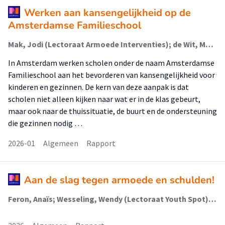
Werken aan kansengelijkheid op de
Amsterdamse Familieschool
Mak, Jodi (Lectoraat Armoede Interventies); de Wit, Merel; Schoorl, Rosanna (Lectoraat Armoede Interventies); Vaessen, Annabel; Kruithof, Marleen (Lectoraat Armoede Interventies); Babayiğit, Serkan; van Griensven, Luuk; Custers, Anna (Lectoraat Armoede Interventies)
In Amsterdam werken scholen onder de naam Amsterdamse
Familieschool aan het bevorderen van kansengelijkheid voor
kinderen en gezinnen. De kern van deze aanpak is dat
scholen niet alleen kijken naar wat er in de klas gebeurt,
maar ook naar de thuissituatie, de buurt en de ondersteuning
die gezinnen nodig …
2026-01
Algemeen
Rapport
Aan de slag tegen armoede en schulden!
Feron, Anaïs; Wesseling, Wendy (Lectoraat Youth Spot); Mak, Jodi (Lectoraat Armoede Interventies); van Dam, Rosine (Lectoraat Armoede Interventies); Custers, Anna Louise (Lectoraat Armoede Interventies); Sieckelinck, Stijn (Lectoraat Youth Spot)