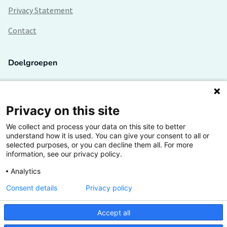
Privacy Statement
Contact
Doelgroepen
Studenten
Lectoren en onderzoekers
Privacy on this site
We collect and process your data on this site to better
Bedrijven
understand how it is used. You can give your consent to all or
selected purposes, or you can decline them all. For more
Hogescholen
information, see our privacy policy.
Analytics
Consent details
Privacy policy
De grootste kennisbank van het HBO
Accept all
Inspiratie op jouw vakgebied