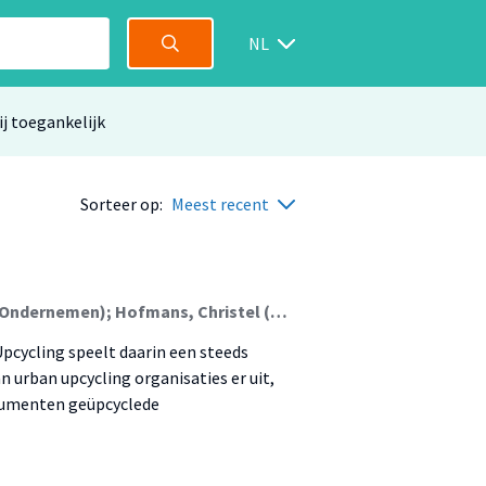
NL
ij toegankelijk
Sorteer op:
Meest recent
Sumter, Deborah (Lectoraat Circulair Ontwerpen En Ondernemen); Hofmans, Christel (Lectoraat Circulair Ontwerpen En Ondernemen); Oskam, Inge (Lectoraat Circulair Ontwerpen En Ondernemen); Promes, Eva (Lectoraat Circulair Ontwerpen En Ondernemen); Snäll, Bente (Lectoraat Circulair Ontwerpen En Ondernemen)
Upcycling speelt daarin een steeds
an urban upcycling organisaties er uit,
sumenten geüpcyclede