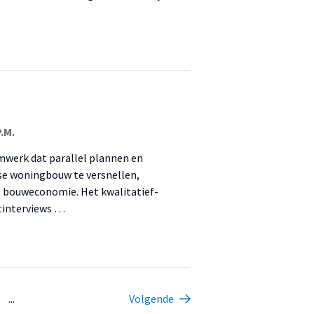
.M.
werk dat parallel plannen en
e woningbouw te versnellen,
e bouweconomie. Het kwalitatief-
rtinterviews …
...
Volgende