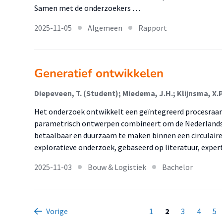
Samen met de onderzoekers …
2025-11-05
Algemeen
Rapport
Generatief ontwikkelen
Diepeveen, T. (Student); Miedema, J.H.; Klijnsma, X.P
Het onderzoek ontwikkelt een geïntegreerd procesraam
parametrisch ontwerpen combineert om de Nederlands
betaalbaar en duurzaam te maken binnen een circulair
exploratieve onderzoek, gebaseerd op literatuur, expe
2025-11-03
Bouw & Logistiek
Bachelor
Vorige
1
2
3
4
5