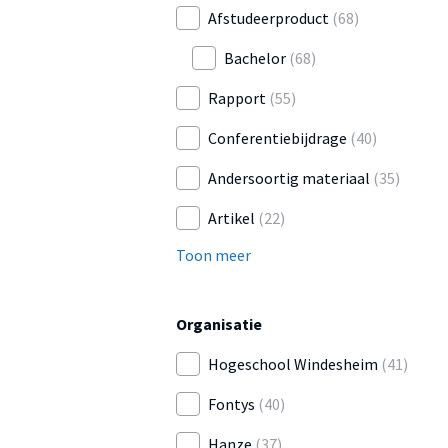
Afstudeerproduct
(68)
Bachelor
(68)
Rapport
(55)
Conferentiebijdrage
(40)
Andersoortig materiaal
(35)
Artikel
(22)
Toon meer
Organisatie
Hogeschool Windesheim
(41)
Fontys
(40)
Hanze
(37)