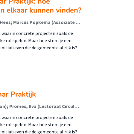
r Praktijk: hoe
ven elkaar kunnen vinden?
Rob Lubberink; Eva Promes; Inge Oskam; Marco van Hees; Marcus Popkema (Associate Lector); Martijn Verkuijl (Lid Lectoraat)
jn waarin concrete projecten zoals de
ke rol spelen. Maar hoe stem je een
itiatieven die de gemeente al rijk is?
ar Praktijk
Lubberink, Rob (Lectoraat Urban Economic Innovation); Promes, Eva (Lectoraat Circulair Ontwerpen En Ondernemen); Oskam, Inge (Lectoraat Circulair Ontwerpen En Ondernemen); van Hees, Marco (City Net Zero); Popkema, Marcus; Verkuijl, Martijn
jn waarin concrete projecten zoals de
ke rol spelen. Maar hoe stem je een
itiatieven die de gemeente al rijk is?