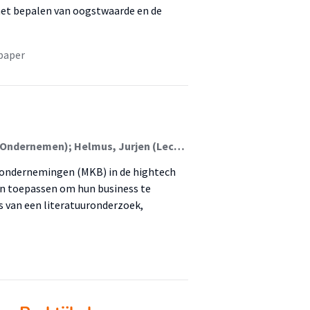
het bepalen van oogstwaarde en de
paper
Boermans, Diana (Lectoraat Circulair Ontwerpen En Ondernemen); Helmus, Jurjen (Lectoraat Industriële Digital Twins); Oskam, Inge (Lectoraat Circulair Ontwerpen En Ondernemen); Lange, Kasper (Faculteit Techniek (Ft))
e ondernemingen (MKB) in de hightech
en toepassen om hun business te
s van een literatuuronderzoek,