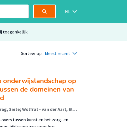
NL
ij toegankelijk
Sorteer op:
Meest recent
e onderwijslandschap op
tussen de domeinen van
nd
de Wit, Krista (Music In Context); Gaillard, Stefan; Sirag, Siete; Wolfrat - van der Aart, Ellen; Dons, Karolien (Music In Context); Coumans, Anke (Image In Context); Camuti, Fabiola; Christophe, Nirav; Keuning, Gjilke; van Geelen, Stefan; Reeder, Yke
s-overs tussen kunst en het zorg- en
ingen bijdragen aan complexe