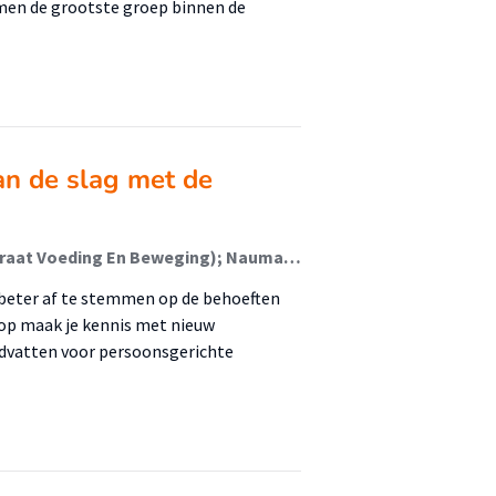
rmen de grootste groep binnen de
aan de slag met de
van de Riet, Annemieke; Streppel, Martinette (Lectoraat Voeding En Beweging); Naumann, Elke; Jager-Wittenaar, Harriët; Berk, Kirsten; van der Meij, Barbara; de van der Schueren, Marian; Langius, Jaqueline; de Roo, Isa
g beter af te stemmen op de behoeften
hop maak je kennis met nieuw
ndvatten voor persoonsgerichte