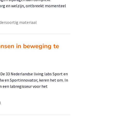
 zorg en welzijn, ontbreekt momenteel
dersoortig materiaal
ensen in beweging te
De 33 Nederlandse living labs Sport en
w en Sportinnovator, keren het om. In
n een labregisseur voor het
l