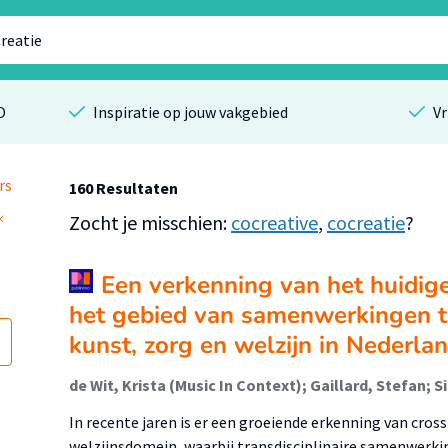
O
Inspiratie op jouw vakgebied
Vr
rs
160 Resultaten
Zocht je misschien:
cocreative
,
cocreatie
?
Een verkenning van het huidig
het gebied van samenwerkingen 
kunst, zorg en welzijn in Nederla
In recente jaren is er een groeiende erkenning van cros
welzijnsdomein, waarbij transdisciplinaire samenwerk