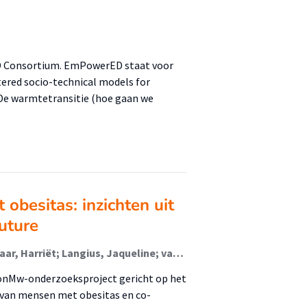
ED Consortium. EmPowerED staat voor
tered socio-technical models for
• De warmtetransitie (hoe gaan we
obesitas: inzichten uit
future
van de Riet, Annemieke; Berk, Kirsten; Jager-Wittenaar, Harriët; Langius, Jaqueline; van der Meij, Barbara; de van der Schueren, Marian; Naumann, Elke; Streppel, Martinette (Lectoraat Voeding En Beweging)
jk ZonMw-onderzoeksproject gericht op het
g van mensen met obesitas en co-