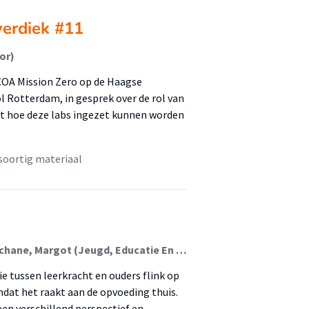
erdiek #11
or)
 COA Mission Zero op de Haagse
l Rotterdam, in gesprek over de rol van
ekt hoe deze labs ingezet kunnen worden
soortig materiaal
Kassenberg, Annelies (Jeugd En Leefomgeving); Bochane, Margot (Jeugd, Educatie En Samenleving); Huitsing, Gijs
e tussen leerkracht en ouders flink op
mdat het raakt aan de opvoeding thuis.
een verschillend perspectief en