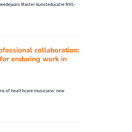
weedejaars Master kunsteducatie NHL-
ofessional collaboration:
for enduring work in
ns of healthcare musicians' new