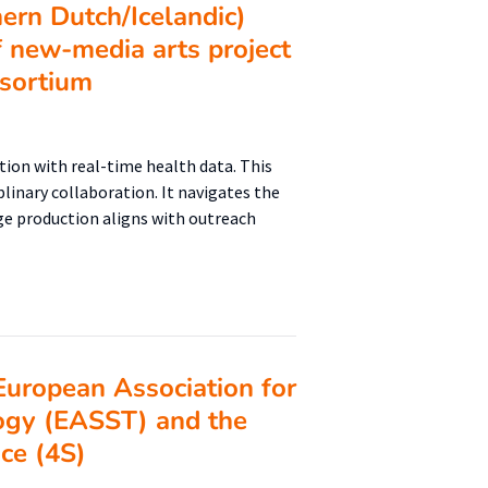
hern Dutch/Icelandic)
f new-media arts project
nsortium
tion with real-time health data. This
plinary collaboration. It navigates the
dge production aligns with outreach
European Association for
logy (EASST) and the
nce (4S)