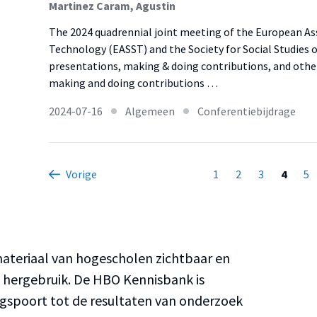
Martinez Caram, Agustin
The 2024 quadrennial joint meeting of the European Ass
Technology (EASST) and the Society for Social Studies of
presentations, making & doing contributions, and other
making and doing contributions …
2024-07-16
Algemeen
Conferentiebijdrage
Vorige
1
2
3
4
5
teriaal van hogescholen zichtbaar en
n hergebruik. De HBO Kennisbank is
ngspoort tot de resultaten van onderzoek