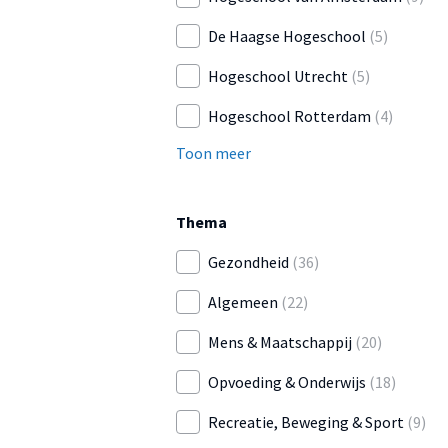
De Haagse Hogeschool
(5)
Hogeschool Utrecht
(5)
Hogeschool Rotterdam
(4)
Toon meer
Thema
Gezondheid
(36)
Algemeen
(22)
Mens & Maatschappij
(20)
Opvoeding & Onderwijs
(18)
Recreatie, Beweging & Sport
(9)