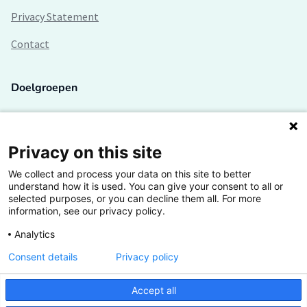
Privacy Statement
Contact
Doelgroepen
Studenten
Lectoren en onderzoekers
Privacy on this site
We collect and process your data on this site to better
Bedrijven
understand how it is used. You can give your consent to all or
selected purposes, or you can decline them all. For more
Hogescholen
information, see our privacy policy.
Analytics
Consent details
Privacy policy
De grootste kennisbank van het HBO
Accept all
Inspiratie op jouw vakgebied