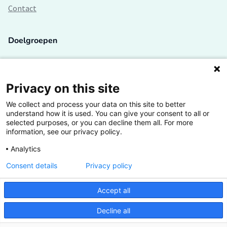
Contact
Doelgroepen
Studenten
Lectoren en onderzoekers
Privacy on this site
We collect and process your data on this site to better
Bedrijven
understand how it is used. You can give your consent to all or
selected purposes, or you can decline them all. For more
Hogescholen
information, see our privacy policy.
Analytics
Consent details
Privacy policy
De grootste kennisbank van het HBO
Accept all
Inspiratie op jouw vakgebied
Decline all
Vrij toegankelijk