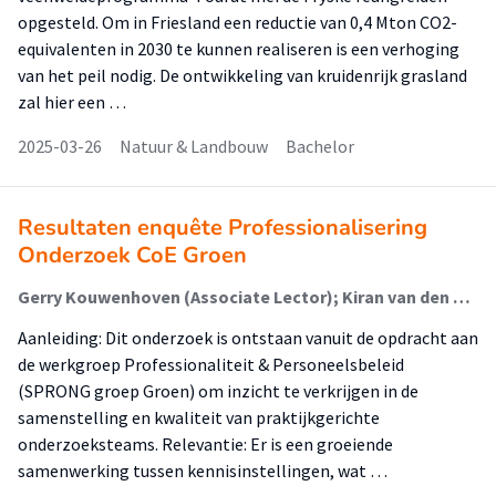
opgesteld. Om in Friesland een reductie van 0,4 Mton CO2-
equivalenten in 2030 te kunnen realiseren is een verhoging
van het peil nodig. De ontwikkeling van kruidenrijk grasland
zal hier een …
2025-03-26
Natuur & Landbouw
Bachelor
Resultaten enquête Professionalisering
Onderzoek CoE Groen
Gerry Kouwenhoven (Associate Lector); Kiran van den Brande (Onderzoeker); Willieanne van der Heijden (Begeleider); Marloes Stuiver (Begeleider); Robert Ebbers (Begeleider); Illiya de Hoog (Begeleider)
Aanleiding: Dit onderzoek is ontstaan vanuit de opdracht aan
de werkgroep Professionaliteit & Personeelsbeleid
(SPRONG groep Groen) om inzicht te verkrijgen in de
samenstelling en kwaliteit van praktijkgerichte
onderzoeksteams. Relevantie: Er is een groeiende
samenwerking tussen kennisinstellingen, wat …