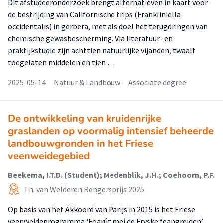
Dit afstudeeronderzoek brengt alternatieven in kaart voor
de bestrijding van Californische trips (Frankliniella
occidentalis) in gerbera, met als doel het terugdringen van
chemische gewasbescherming. Via literatuur- en
praktijkstudie zijn achttien natuurlijke vijanden, twaalf
toegelaten middelen en tien …
2025-05-14
Natuur & Landbouw
Associate degree
De ontwikkeling van kruidenrijke
graslanden op voormalig intensief beheerde
landbouwgronden in het Friese
veenweidegebied
Beekema, I.T.D. (Student); Medenblik, J.H.; Coehoorn, P.F.
Th. van Welderen Rengersprijs 2025
Op basis van het Akkoord van Parijs in 2015 is het Friese
veenweideprogramma ‘Foarút mei de Fryske feangreiden’