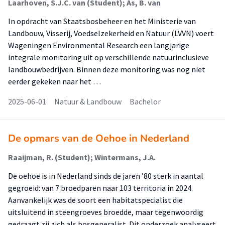
Laarhoven, S.J.C. van (Student); As, B. van
In opdracht van Staatsbosbeheer en het Ministerie van
Landbouw, Visserij, Voedselzekerheid en Natuur (LVVN) voert
Wageningen Environmental Research een langjarige
integrale monitoring uit op verschillende natuurinclusieve
landbouwbedrijven. Binnen deze monitoring was nog niet
eerder gekeken naar het …
2025-06-01
Natuur & Landbouw
Bachelor
De opmars van de Oehoe in Nederland
Raaijman, R. (Student); Wintermans, J.A.
De oehoe is in Nederland sinds de jaren ’80 sterk in aantal
gegroeid: van 7 broedparen naar 103 territoria in 2024.
Aanvankelijk was de soort een habitat­specialist die
uitsluitend in steengroeves broedde, maar tegenwoordig
gedraagt zij zich als bosgeneralist. Dit onderzoek analyseert