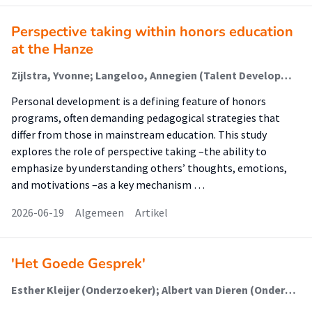
Perspective taking within honors education
at the Hanze
Zijlstra, Yvonne; Langeloo, Annegien (Talent Development In Higher Education And Society); Kamans, Elanor (Talent Development In Higher Education And Society); Conijn, Hans
Personal development is a defining feature of honors
programs, often demanding pedagogical strategies that
differ from those in mainstream education. This study
explores the role of perspective taking –the ability to
emphasize by understanding others’ thoughts, emotions,
and motivations –as a key mechanism …
2026-06-19
Algemeen
Artikel
'Het Goede Gesprek'
Esther Kleijer (Onderzoeker); Albert van Dieren (Onderzoeker); Martine Klasens - Vergunst (Onderzoeker)