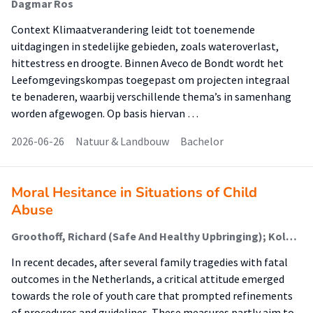
Dagmar Ros
Context Klimaatverandering leidt tot toenemende
uitdagingen in stedelijke gebieden, zoals wateroverlast,
hittestress en droogte. Binnen Aveco de Bondt wordt het
Leefomgevingskompas toegepast om projecten integraal
te benaderen, waarbij verschillende thema’s in samenhang
worden afgewogen. Op basis hiervan …
2026-06-26
Natuur & Landbouw
Bachelor
Moral Hesitance in Situations of Child
Abuse
Groothoff, Richard (Safe And Healthy Upbringing); Kole, Jos; Ketner, Susan (Safe And Healthy Upbringing); Van Den Hoven, Mariëtte
In recent decades, after several family tragedies with fatal
outcomes in the Netherlands, a critical attitude emerged
towards the role of youth care that prompted refinements
of procedures and guidelines. These measures partly aim to