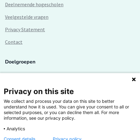
Deelnemende hogescholen
Veelgestelde vragen
Privacy Statement
Contact
Doelgroepen
Studenten
Lectoren en onderzoekers
Privacy on this site
We collect and process your data on this site to better
Bedrijven
understand how it is used. You can give your consent to all or
selected purposes, or you can decline them all. For more
Hogescholen
information, see our privacy policy.
Analytics
Consent details
Privacy policy