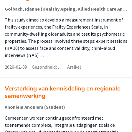
Golbach, Rianne (Healthy Ageing, Allied Health Care And Nursing); Hobbelen, Johannes (Ageing And Allied Health Care); Krijnen, Wim (Statistical Techniques For Applied Research); Jager-Wittenaar, Harriët (Malnutrition And Healthy Ageing); Finnema, Evelyn
This study aimed to develop a measurement instrument of
frailty experiences, the Frailty Experiences Scale, in
community-dwelling older adults and test its psychometric
properties. The process involved three steps: expert sessions
(n = 10) to assess face and content validity; think-aloud
interviews (n = 5) …
2026-02-09
Gezondheid; …
Artikel
Versterking van kennisdeling en regionale
samenwerking
Anoniem Anoniem (Student)
Gemeenten worden continu geconfronteerd met
toenemende complexe, integrale uitdagingen zoals de