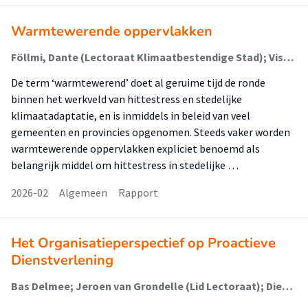
Warmtewerende oppervlakken​
Föllmi, Dante (Lectoraat Klimaatbestendige Stad); Vissers-Dortmans, Eefje; Meuldijk, Stefan; Valkenburg, Leon; Vogel, Maarten; Solcerova, Anna (Lectoraat Klimaatbestendige Stad); Sjerps, Joes (Lectoraat Klimaatbestendige Stad); Kluck, Jeroen (Lectoraat Klimaatbestendige Stad)
De term ‘warmtewerend’ doet al geruime tijd de ronde
binnen het werkveld van hittestress en stedelijke
klimaatadaptatie, en is inmiddels in beleid van veel
gemeenten en provincies opgenomen. Steeds vaker worden
warmtewerende oppervlakken expliciet benoemd als
belangrijk middel om hittestress in stedelijke …
2026-02
Algemeen
Rapport
Het Organisatieperspectief op Proactieve
Dienstverlening
Bas Delmee; Jeroen van Grondelle (Lid Lectoraat); Dies Weijschedé