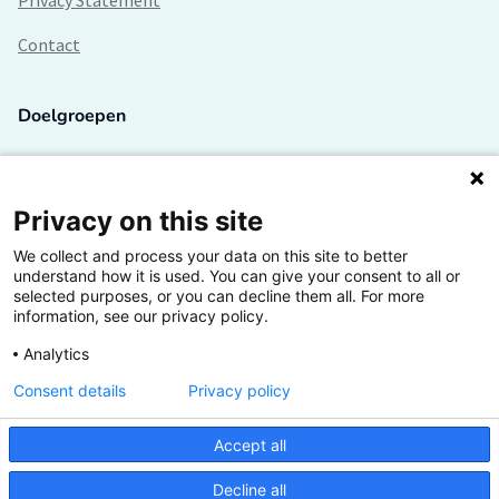
Privacy Statement
Contact
Doelgroepen
Studenten
Lectoren en onderzoekers
Privacy on this site
We collect and process your data on this site to better
Bedrijven
understand how it is used. You can give your consent to all or
selected purposes, or you can decline them all. For more
Hogescholen
information, see our privacy policy.
Analytics
Consent details
Privacy policy
De grootste kennisbank van het HBO
Accept all
Inspiratie op jouw vakgebied
Decline all