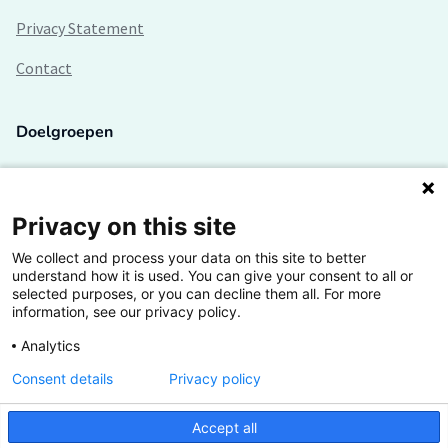
Privacy Statement
Contact
Doelgroepen
Studenten
Lectoren en onderzoekers
Privacy on this site
We collect and process your data on this site to better
Bedrijven
understand how it is used. You can give your consent to all or
selected purposes, or you can decline them all. For more
Hogescholen
information, see our privacy policy.
Analytics
Consent details
Privacy policy
De grootste kennisbank van het HBO
Accept all