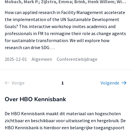
Mobach, Mark P.; Zijlstra, Emma; Brink, Henk Willem; Wijnja, Jaap; de Jong-van der Hilst, Marlies ; Vos, Martijn; Spekreijse, Michel; Mars, Saskia; Vermaas, Jeane
How can applied research in Facility Management accelerate
the implementation of the UN Sustainable Development
Goals? This interactive workshop invites academics and
professionals in FM to reimagine their role as change agents
for sustainable transformation. We will explore how
research can drive SDG …
2025-12-01
Algemeen
Conferentiebijdrage
Vorige
1
Volgende
Over HBO Kennisbank
De HBO Kennisbank maakt dit materiaal van hogescholen
zichtbaar en beschikbaar voor uitwisseling en hergebruik. De
HBO Kennisbank is hierdoor een belangrijke toegangspoort