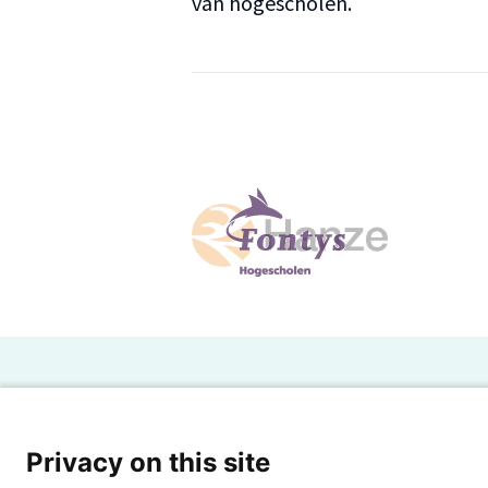
van hogescholen.
H
Powered by SURF
Ov
Privacy on this site