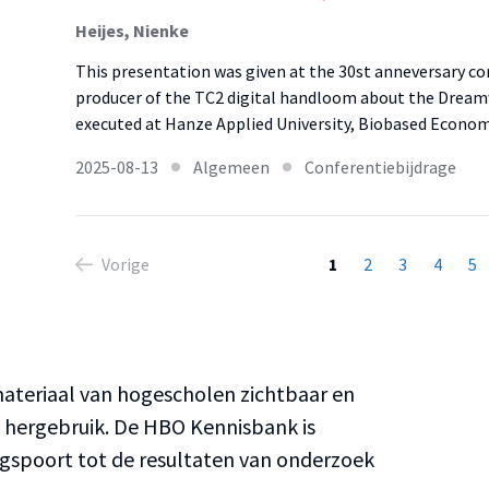
Heijes, Nienke
This presentation was given at the 30st anneversary c
producer of the TC2 digital handloom about the Dreamw
executed at Hanze Applied University, Biobased Econo
2025-08-13
Algemeen
Conferentiebijdrage
Vorige
1
2
3
4
5
teriaal van hogescholen zichtbaar en
n hergebruik. De HBO Kennisbank is
ngspoort tot de resultaten van onderzoek