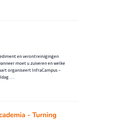
ediment en verontreinigingen
wanneer moet u zuiveren en welke
aart organiseert InfraCampus –
eldag …
cademia - Turning