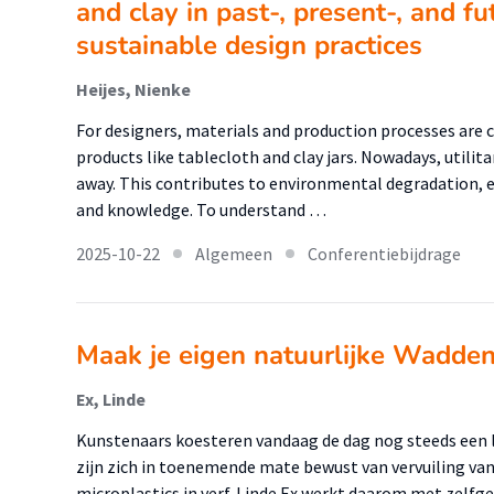
and clay in past-, present-, and f
sustainable design practices
Heijes, Nienke
For designers, materials and production processes are cr
products like tablecloth and clay jars. Nowadays, utilit
away. This contributes to environmental degradation, ec
and knowledge. To understand …
2025-10-22
Algemeen
Conferentiebijdrage
Maak je eigen natuurlijke Wadden
Ex, Linde
Kunstenaars koesteren vandaag de dag nog steeds een 
zijn zich in toenemende mate bewust van vervuiling va
microplastics in verf. Linde Ex werkt daarom met zelfg