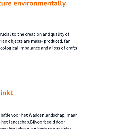
uture environmentally
ucial to the creation and quality of
arian objects are mass- produced, far
ological imbalance and a loss of crafts
inkt
liefde voor het Waddenlandschap, maar
n het landschap.Bijvoorbeeld door
emaakte inkten, op basis van zeewier,