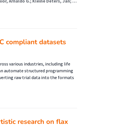
Brega Có Silva, Filipe; Abou Dargham, Sara ; Leal-Junior, Arnaldo G.; Kleine Deters, Jan; Lima Silva, Jair
C compliant datasets
oss various industries, including life
s can automate structured programming
nverting raw trial data into the formats
istic research on flax