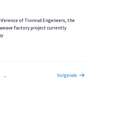
onference of Tronrud Engeneers, the
eave Factory project currently
my
...
Volgende