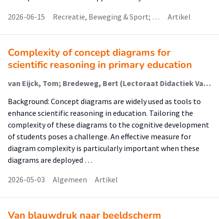
2026-06-15
Recreatie, Beweging & Sport; …
Artikel
Complexity of concept diagrams for
scientific reasoning in primary education
van Eijck, Tom; Bredeweg, Bert (Lectoraat Didactiek Van De Bètavakken); Oostdam, Ron (Kenniscentrum Onderwijs En Opvoeding); Zijlstra, Bonne J.H.
Background: Concept diagrams are widely used as tools to
enhance scientific reasoning in education. Tailoring the
complexity of these diagrams to the cognitive development
of students poses a challenge. An effective measure for
diagram complexity is particularly important when these
diagrams are deployed …
2026-05-03
Algemeen
Artikel
Van blauwdruk naar beeldscherm