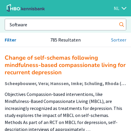
NL
Filter
785 Resultaten
Sorteer
Change of self-schemas following
mindfulness-based compassionate living for
recurrent depression
Scheepbouwer, Vera; Hanssen, Imke; Schuling, Rhoda (Healthy Lifestyle, Sports And Physical Activity); Huijbers, Marloes; Collin, Guusje; Westerhof, Gerben; Speckens, Anne
Objectives Compassion-based interventions, like
Mindfulness-Based Compassionate Living (MBCL), are
increasingly recognized as treatments for depression. This
study explores the impact of MBCL on self-schemas.
Methods As part of an RCT on MBCL for depression, self-
description interviews of approximately …