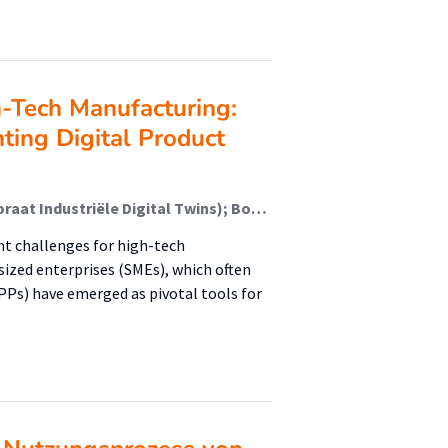
gh-Tech Manufacturing:
ing Digital Product
Lange, Kasper (City Net Zero); Helmus, Jurjen (Lectoraat Industriële Digital Twins); Boermans, Diana (Lectoraat Circulair Ontwerpen En Ondernemen); Oskam, Inge (Lectoraat Circulair Ontwerpen En Ondernemen); Nhu Laursen, Linda; Kornmaaler Hansen, Andreas
nt challenges for high-tech
ized enterprises (SMEs), which often
DPPs) have emerged as pivotal tools for