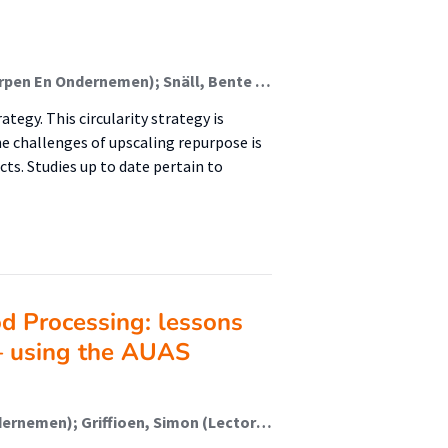
Sumter, Deborah Xaviera (Lectoraat Circulair Ontwerpen En Ondernemen); Snäll, Bente (Lectoraat Circulair Ontwerpen En Ondernemen); Oskam, Inge F. (Lectoraat Circulair Ontwerpen En Ondernemen); Nhu Laursen, Linda; Kornmaaler Hansen, Andreas
tegy. This circularity strategy is
the challenges of upscaling repurpose is
s. Studies up to date pertain to
od Processing: lessons
– using the AUAS
Schoen, Tony (Lectoraat Circulair Ontwerpen En Ondernemen); Griffioen, Simon (Lectoraat Circulair Ontwerpen En Ondernemen); Malé-Alemany, Marta (Lectoraat Circulair Ontwerpen En Ondernemen); Rodrigues, Manuel; Kiestra, Mirjam; Laursen, Linda Nhu; Hansen, Andreas Kornmaaler