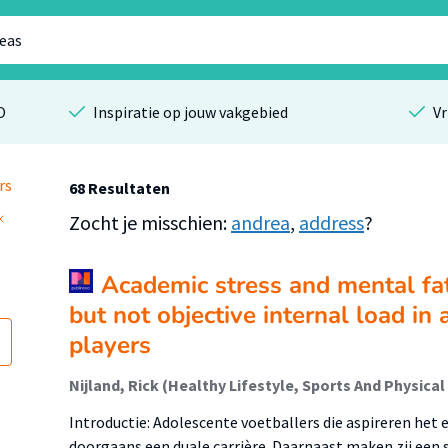
O
Inspiratie op jouw vakgebied
Vr
rs
68 Resultaten
Zocht je misschien:
andrea
,
address
?
Academic stress and mental fat
but not objective internal load in
players
Introductie: Adolescente voetballers die aspireren het e
doorgaans een duale carrière. Daarnaast maken zij een 