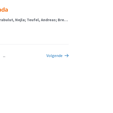
nda
van Oostrom, Madelon (Digital Transformation); Karabulut, Nejla; Teufel, Andreas; Brett, Valerie; Egharevba, Joel; Machado, Ana Margarida; Silva, Diana; Costa, Cláudia; van Grol, Autumn
...
Volgende