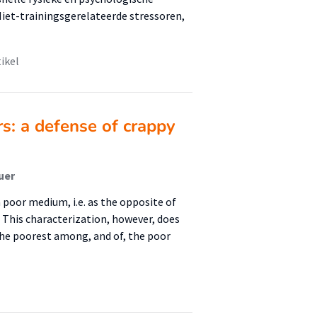
iet-trainingsgerelateerde stressoren,
tikel
rs: a defense of crappy
uer
 poor medium, i.e. as the opposite of
.” This characterization, however, does
 the poorest among, and of, the poor