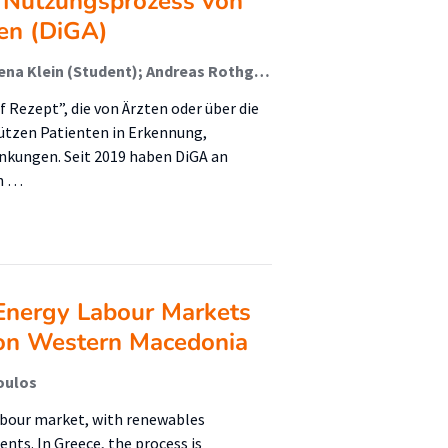
 Nutzungsprozess von
en (DiGA)
Emelie Brenner (Student); Nele Helmes (Student); Lena Klein (Student); Andreas Rothgangel (Begeleider); Helge van Dam (Begeleider)
Rezept”, die von Ärzten oder über die
ützen Patienten in Erkennung,
kungen. Seit 2019 haben DiGA an
n …
 Energy Labour Markets
 on Western Macedonia
oulos
labour market, with renewables
ents. In Greece, the process is