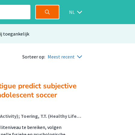
NL
ij toegankelijk
Sorteer op:
Meest recent
igue predict subjective
 adolescent soccer
Nijland, Rick (Healthy Lifestyle, Sports And Physical Activity); Toering, T.T. (Healthy Lifestyle, Sports And Physical Activity); Ivarsson, Andreas; de Jong, Johan (Healthy Lifestyle, Sports And Physical Activity); Lemmink, Koen A.P.M.
lite­niveau te bereiken, volgen
snelle fysieke en psychologische