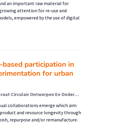
and an important raw material for
 growing attention for re-use and
odels, empowered by the use of digital
based participation in
erimentation for urban
van Hees, Marco (City Net Zero); Oskam, Inge (Lectoraat Circulair Ontwerpen En Ondernemen); Bocken, Nancy; Nhu Laursen, Linda; Kornmaaler Hansen, Andreas
usual collaborations emerge which aim
e product and resource longevity through
urbish, repurpose and/or remanufacture.