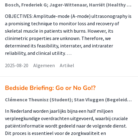
Bosch, Frederiek G; Jager-Wittenaar, Harriët (Healthy Ageing, Allied Health Care And Nursing); Wesseling-Keuning, Gretha C; Hiddingh, Jakob; Eshuis, Hans J; van der Schans, Cees P; Niemeijer, Anuschka S; Nieuwenhuis, Marianne K (Healthy Ageing, Allied Health Care And Nursing)
OBJECTIVES: Amplitude-mode (A-mode) ultrasonography is
a promising technique to monitor loss and recovery of
skeletal muscle in patients with burns. However, its
clinimetric properties are unknown. Therefore, we
determined its feasibility, interrater, and intrarater
reliability, and clinical utility. …
2025-08-20
Algemeen
Artikel
Bedside Briefing: Go or No Go!?
Clémence Theunisz (Student); Stan Vluggen (Begeleider)
In Nederland worden jaarlijks bijna een half miljoen
verpleegkundige overdrachten uitgevoerd, waarbij cruciale
patiëntinformatie wordt gedeeld naar de volgende dienst.
Dit proces is essentieel voor de zorgkwaliteit en