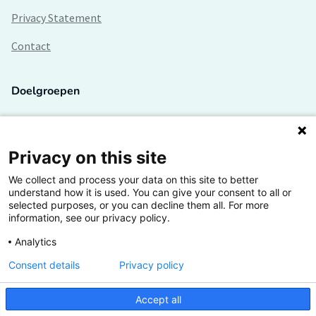
Privacy Statement
Contact
Doelgroepen
Studenten
Lectoren en onderzoekers
Privacy on this site
We collect and process your data on this site to better
Bedrijven
understand how it is used. You can give your consent to all or
selected purposes, or you can decline them all. For more
Hogescholen
information, see our privacy policy.
Analytics
Consent details
Privacy policy
De grootste kennisbank van het HBO
Accept all
Inspiratie op jouw vakgebied