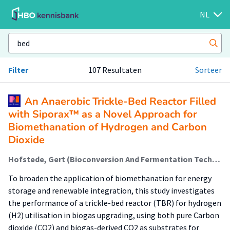
NL
Filter
107 Resultaten
Sorteer
An Anaerobic Trickle-Bed Reactor Filled
with Siporax™ as a Novel Approach for
Biomethanation of Hydrogen and Carbon
Dioxide
Hofstede, Gert (Bioconversion And Fermentation Technology); Kloekhorst, Arjan (Biobased Chemistry & Refinery); Krooneman, Janneke (Bioconversion And Fermentation Technology); Koç, Kemal; Zwart, Kor; Faber, Folkert (Healthy Food & Nutrition); Nap, Jan Peter; Euverink, Gert Jan
To broaden the application of biomethanation for energy
storage and renewable integration, this study investigates
the performance of a trickle-bed reactor (TBR) for hydrogen
(H2) utilisation in biogas upgrading, using both pure Carbon
dioxide (CO2) and biogas-derived CO2 as substrates for