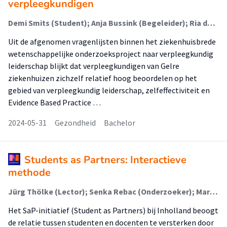
verpleegkundigen
Demi Smits (Student); Anja Bussink (Begeleider); Ria den Hertog (Begeleider)
Uit de afgenomen vragenlijsten binnen het ziekenhuisbrede
wetenschappelijke onderzoeksproject naar verpleegkundig
leiderschap blijkt dat verpleegkundigen van Gelre
ziekenhuizen zichzelf relatief hoog beoordelen op‌ het
gebied van verpleegkundig leiderschap, zelfeffectiviteit en
Evidence Based Practice …
2024-05-31
Gezondheid
Bachelor
Students as Partners: Interactieve
methode
Jürg Thölke (Lector); Senka Rebac (Onderzoeker); Martijn Mesman (Onderzoeker); Philippa Collin (Onderzoeker); Ilse Speelman (Onderzoeker); Danielle Doria (Stafmedewerker)
Het SaP-initiatief (Student as Partners) bij Inholland beoogt
de relatie tussen studenten en docenten te versterken door