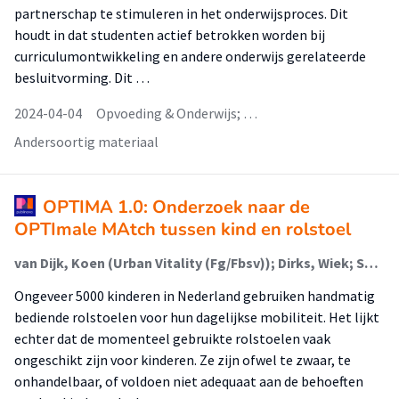
partnerschap te stimuleren in het onderwijsproces. Dit
houdt in dat studenten actief betrokken worden bij
curriculumontwikkeling en andere onderwijs gerelateerde
besluitvorming. Dit …
2024-04-04
Opvoeding & Onderwijs; …
Andersoortig materiaal
OPTIMA 1.0: Onderzoek naar de
OPTImale MAtch tussen kind en rolstoel
van Dijk, Koen (Urban Vitality (Fg/Fbsv)); Dirks, Wiek; Sol, Marleen; Berger, Monique; van Hartingsveldt, Margo (Lectoraat Ergotherapie - Participatie En Omgeving); van Dongen, Hanneke; Valent, Linda; Willems, Marike; Schuijtemaker, Marije
Ongeveer 5000 kinderen in Nederland gebruiken handmatig
bediende rolstoelen voor hun dagelijkse mobiliteit. Het lijkt
echter dat de momenteel gebruikte rolstoelen vaak
ongeschikt zijn voor kinderen. Ze zijn ofwel te zwaar, te
onhandelbaar, of voldoen niet adequaat aan de behoeften