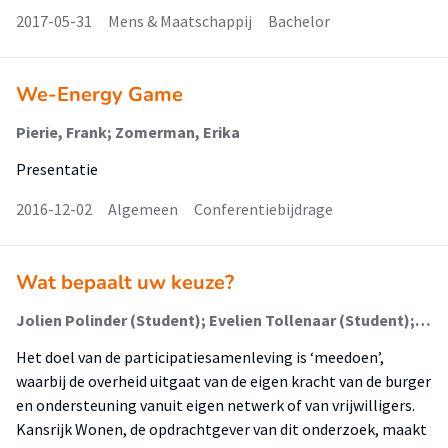
2017-05-31
Mens & Maatschappij
Bachelor
We-Energy Game
Pierie, Frank; Zomerman, Erika
Presentatie
2016-12-02
Algemeen
Conferentiebijdrage
Wat bepaalt uw keuze?
Jolien Polinder (Student); Evelien Tollenaar (Student); Bart Biersteker (Student); Sandra van de Berg (Student); Marja Jager-Vreugdenhil (Begeleider); Erika Holthuizen (Begeleider)
Het doel van de participatiesamenleving is ‘meedoen’,
waarbij de overheid uitgaat van de eigen kracht van de burger
en ondersteuning vanuit eigen netwerk of van vrijwilligers.
Kansrijk Wonen, de opdrachtgever van dit onderzoek, maakt