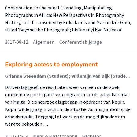
Contribution to the panel "Handling/Manipulating
Photographs in Africa: New Perspectives in Photography
History, I of II" convened by Erika Nimis and Marian Nur Goni,
titled 'Beyond the Photograph; Ekifananyi Kya Muteesa'
2017-08-12
Algemeen
Conferentiebijdrage
Exploring access to employment
Grianne Steendam (Student); Willemijn van Dijk (Student); Janneke Rozema (Student); Manon Schouten (Student); Jaap Roose (Begeleider); Erika Holthuizen (Begeleider)
Dit verslag geeft de resultaten weer van een onderzoek
omtrent de participatie van migranten op de arbeidsmarkt
van Malta. Dit onderzoek is gedaan in opdracht van Kopin.
Kopin wilde graag Inzicht In de situatie van migranten op de
arbeidsmarkt. Toegang tot werk en de mogelijkheden om
werk te behouden …
2017-07-04
Mens & Maatschappij
Bachelor