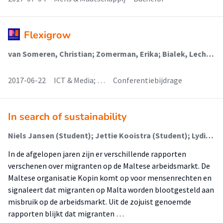
Flexigrow
van Someren, Christian; Zomerman, Erika; Bialek, Lech (New Business & Ict)
2017-06-22
ICT & Media; …
Conferentiebijdrage
In search of sustainability
Niels Jansen (Student); Jettie Kooistra (Student); Lydia Kreuger (Student); Henk Schoon (Student); Jaap Roose (Begeleider); Erika Holthuizen (Begeleider)
In de afgelopen jaren zijn er verschillende rapporten
verschenen over migranten op de Maltese arbeidsmarkt. De
Maltese organisatie Kopin komt op voor mensenrechten en
signaleert dat migranten op Malta worden blootgesteld aan
misbruik op de arbeidsmarkt. Uit de zojuist genoemde
rapporten blijkt dat migranten …