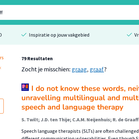
O
Inspiratie op jouw vakgebied
Vr
rs
79 Resultaten
Zocht je misschien:
graag
,
graaf
?
I do not know these words, nei
unravelling multilingual and mul
speech and language therapy
S. Twilt; J.D. ten Thije; C.A.M. Neijenhuis; R. de Graaff
Speech language therapists (SLTs) are often challenged 
different communication vulnerabilities. Even though SL