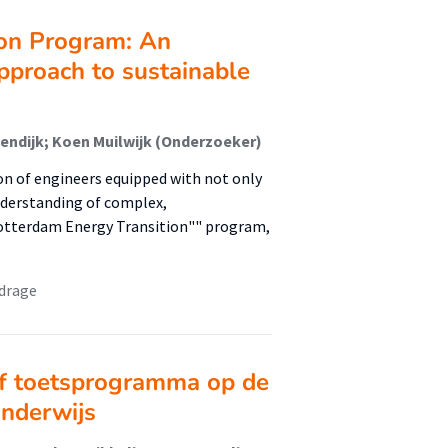
ion Program: An
approach to sustainable
endijk; Koen Muilwijk (Onderzoeker)
n of engineers equipped with not only
nderstanding of complex,
Rotterdam Energy Transition"" program,
jdrage
ef toetsprogramma op de
onderwijs