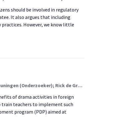
izens should be involved in regulatory
tee. It also argues that including
 practices. However, we know little
Kristina Goodnight (Onderzoeker); Catherine van Beuningen (Onderzoeker); Rick de Graaff
efits of drama activities in foreign
to train teachers to implement such
velopment program (PDP) aimed at