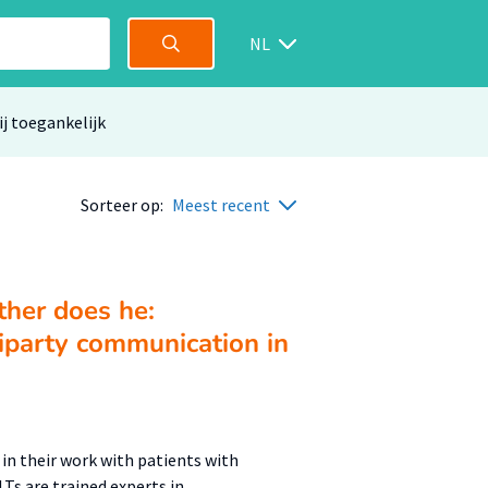
NL
ij toegankelijk
Sorteer op:
Meest recent
ther does he:
tiparty communication in
in their work with patients with
Ts are trained experts in