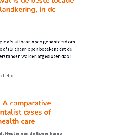
at is de beste locatie
landkering, in de
egie afsluitbaar-open gehanteerd om
ie afsluitbaar-open betekent dat de
aterstanden worden afgesloten door
chelor
n: A comparative
ntalist cases of
health care
al; Hester van de Bovenkamp