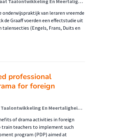
Rouffet, Charline; van Beuningen, Catherine (Lectoraat Taalontwikkeling En Meertaligheid); de Graaff, Rick
onderwijspraktijk van leraren vreemde
k de Graaff voerden een effectstudie uit
 talensecties (Engels, Frans, Duits en
ed professional
rama for foreign
Goodnight, Kristina; van Beuningen, C.G. (Lectoraat Taalontwikkeling En Meertaligheid); de Graaff, Rick
efits of drama activities in foreign
to train teachers to implement such
velopment program (PDP) aimed at