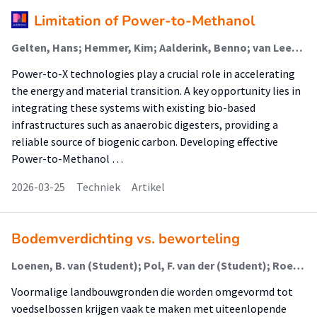
Limitation of Power-to-Methanol
Gelten, Hans; Hemmer, Kim; Aalderink, Benno; van Leeuwen, Richard; Kurt, Zohre (Life Sciences & Renewable Energy)
Power-to-X technologies play a crucial role in accelerating
the energy and material transition. A key opportunity lies in
integrating these systems with existing bio-based
infrastructures such as anaerobic digesters, providing a
reliable source of biogenic carbon. Developing effective
Power-to-Methanol …
2026-03-25
Techniek
Artikel
Bodemverdichting vs. beworteling
Loenen, B. van (Student); Pol, F. van der (Student); Roeland, N. (Student); Blokhuis, L. (Student); Lokin, M.
Voormalige landbouwgronden die worden omgevormd tot
voedselbossen krijgen vaak te maken met uiteenlopende