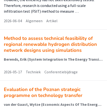
Therefore, research is conducted using a full-scale
infiltration test (FSIT) method to measure …
2026-06-04
Algemeen
Artikel
Method to assess technical feasibility of
regional renewable hydrogen distribution
network designs using simulations
Berends, Erik (System Integration In The Energy Transition); van Someren, Christian (Energy Transition And Networks); Dijk, Sander (System Integration In The Energy Transition); Volkerts, Marcel; Vos, Ewoud (System Integration In The Energy Transition); van der Laan, Marten (System Integration In The Energy Transition)
2026-05-17
Techniek
Conferentiebijdrage
Evaluation of the Poznan strategic
programme on technology transfer
van der Gaast, Wytze (Economic Aspects Of The Energy Transition)