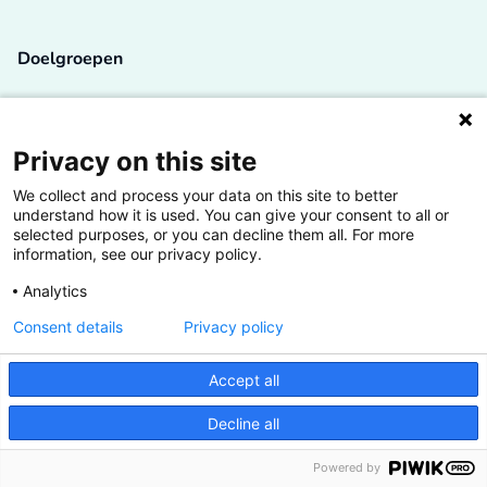
Doelgroepen
Studenten
Lectoren en onderzoekers
Privacy on this site
We collect and process your data on this site to better
Bedrijven
understand how it is used. You can give your consent to all or
selected purposes, or you can decline them all. For more
Hogescholen
information, see our privacy policy.
Analytics
Consent details
Privacy policy
De grootste kennisbank van het HBO
Accept all
Inspiratie op jouw vakgebied
Decline all
Vrij toegankelijk
Powered by