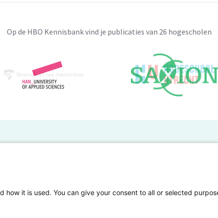
Op de HBO Kennisbank vind je publicaties van 26 hogescholen
BO Kennisbank
er de HBO Kennisbank
Deelnemende hogescholen
gen onderzoek publiceren
Veelgestelde vragen
d how it is used. You can give your consent to all or selected purpos
tgelicht
Privacy Statement