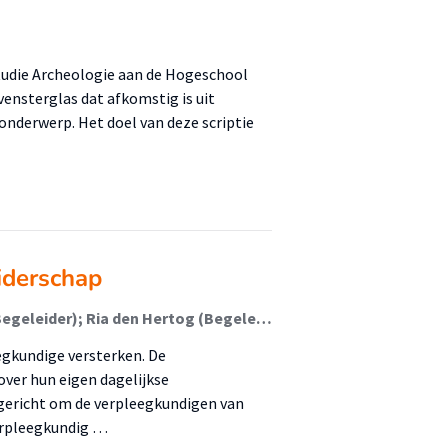
studie Archeologie aan de Hogeschool
vensterglas dat afkomstig is uit
onderwerp. Het doel van deze scriptie
iderschap
Marleen Apeldoorn-Paape (Student); Anja Bussink (Begeleider); Ria den Hertog (Begeleider)
egkundige versterken. De
ver hun eigen dagelijkse
gericht om de verpleegkundigen van
verpleegkundig …