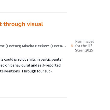
 through visual
Nominated
Shirel Snopik ter Steege (Student); Robert Trouwborst (Lector); Mischa Beckers (Lector); Greg Elliot (Onderzoeker)
for the HZ
Stern 2025
could predict shifts in participants’
sed on behavioural and self-reported
nterventions. Through four sub-