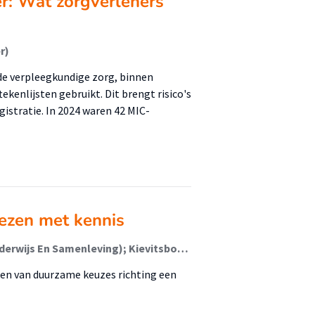
er: Wat zorgverleners
r)
 de verpleegkundige zorg, binnen
ekenlijsten gebruikt. Dit brengt risico's
istratie. In 2024 waren 42 MIC-
ezen met kennis
Vugteveen, Jorien (Talentontwikkeling In Hoger Onderwijs En Samenleving); Kievitsbosch, Anne; Kamans, Elanor (Talentontwikkeling In Hoger Onderwijs En Samenleving)
ken van duurzame keuzes richting een