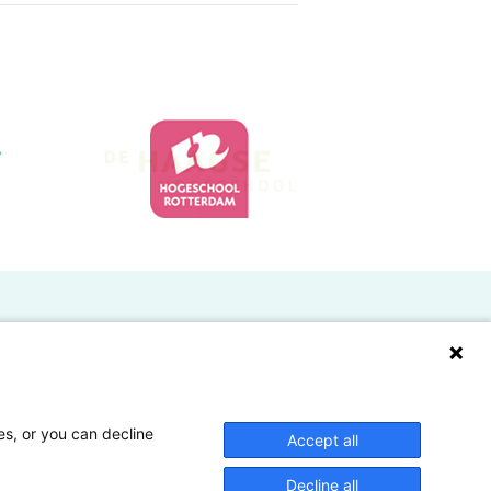
Doelgroepen
Studenten
Lectoren en onderzoekers
es, or you can decline
Accept all
Bedrijven
Decline all