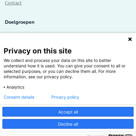
Contact
Doelgroepen
Studenten
Lectoren en onderzoekers
Privacy on this site
We collect and process your data on this site to better
Bedrijven
understand how it is used. You can give your consent to all or
selected purposes, or you can decline them all. For more
Hogescholen
information, see our privacy policy.
Analytics
Consent details
Privacy policy
De grootste kennisbank van het HBO
Accept all
Inspiratie op jouw vakgebied
Decline all
Vrij toegankelijk