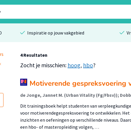
O
Inspiratie op jouw vakgebied
Vr
rs
4 Resultaten
Zocht je misschien:
hoog
,
hbo
?
Motiverende gespreksvoering 
de Jonge, Jannet M. (Urban Vitality (Fg/Fbsv)); Dobb
Dit trainingsboek helpt studenten van verpleegkundige
voor motiverendegespreksvoering te ontwikkelen. Het
inzichten en oefeningen op verschillende niveaus. Daard
een hbo- of masteropleiding volgen, …