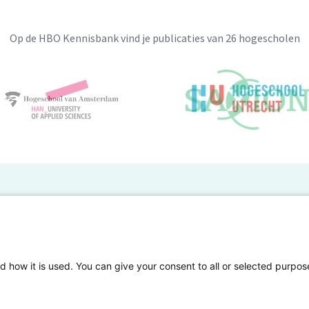
Op de HBO Kennisbank vind je publicaties van 26 hogescholen
BO Kennisbank
er de HBO Kennisbank
Deelnemende hogescholen
gen onderzoek publiceren
Veelgestelde vragen
d how it is used. You can give your consent to all or selected purpos
tgelicht
Privacy Statement