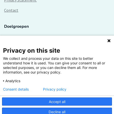
Privacy Statement
Contact
Doelgroepen
Studenten
Lectoren en onderzoekers
Privacy on this site
We collect and process your data on this site to better
Bedrijven
understand how it is used. You can give your consent to all or
selected purposes, or you can decline them all. For more
Hogescholen
information, see our privacy policy.
Analytics
Consent details
Privacy policy
De grootste kennisbank van het HBO
Accept all
Inspiratie op jouw vakgebied
Decline all