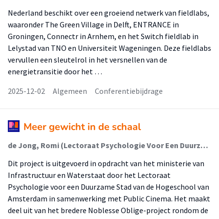
Nederland beschikt over een groeiend netwerk van fieldlabs,
waaronder The Green Village in Delft, ENTRANCE in
Groningen, Connectr in Arnhem, en het Switch fieldlab in
Lelystad van TNO en Universiteit Wageningen. Deze fieldlabs
vervullen een sleutelrol in het versnellen van de
energietransitie door het …
2025-12-02
Algemeen
Conferentiebijdrage
Meer gewicht in de schaal
de Jong, Romi (Lectoraat Psychologie Voor Een Duurzame Stad); Benoist, Nico; Bredenoort, Danique (Lectoraat Psychologie Voor Een Duurzame Stad); Vermeer, Willemijn (Lectoraat Psychologie Voor Een Duurzame Stad); Renes, Reint Jan (Lectoraat Psychologie Voor Een Duurzame Stad); Schermer, Nicolien; Kasbergen, Thijs; Snel, Senna; Friedrichs, Senne; Dieren, Esther van; Kindermann, Marie; Houten, Nena van; Hermans, Esmee; Semin, Tess; Förster, Damian
Dit project is uitgevoerd in opdracht van het ministerie van
Infrastructuur en Waterstaat door het Lectoraat
Psychologie voor een Duurzame Stad van de Hogeschool van
Amsterdam in samenwerking met Public Cinema. Het maakt
deel uit van het bredere Noblesse Oblige-project rondom de