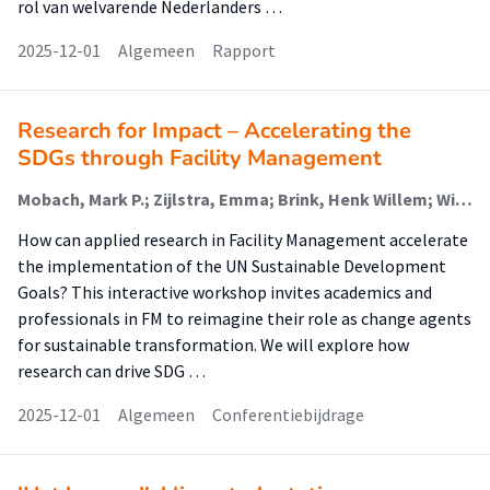
rol van welvarende Nederlanders …
2025-12-01
Algemeen
Rapport
Research for Impact – Accelerating the
SDGs through Facility Management
Mobach, Mark P.; Zijlstra, Emma; Brink, Henk Willem; Wijnja, Jaap; de Jong-van der Hilst, Marlies ; Vos, Martijn; Spekreijse, Michel; Mars, Saskia; Vermaas, Jeane
How can applied research in Facility Management accelerate
the implementation of the UN Sustainable Development
Goals? This interactive workshop invites academics and
professionals in FM to reimagine their role as change agents
for sustainable transformation. We will explore how
research can drive SDG …
2025-12-01
Algemeen
Conferentiebijdrage