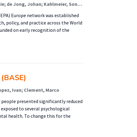
Lion, Alexis; Frei, Anja; Gelius, Peter; Van Hoye, Aurélie; de Jong, Johan; Kahlmeier, Sonja; Mackintosh, Kelly A.; Murphy, Marie; Murtaugh, Elaine; Pinedo Carrillo, Adriana Isabel; Pustivšek, Suzana; Racioppi, Francesca; Seghers, Jan; Wendel-Vos, Wanda; Whiting, Stephen; Wickramasinghe, Kremlin; Weiler, Gundo; Chalkley, Anna
HEPA) Europe network was established
ch, policy, and practice across the World
nded on early recognition of the
y (BASE)
opez, Ivan; Clement, Marco
r people presented significantly reduced
e exposed to several psychological
ntal health. To change this for the