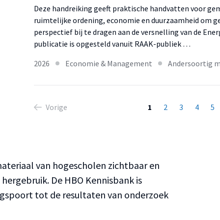
Deze handreiking geeft praktische handvatten voor g
ruimtelijke ordening, economie en duurzaamheid om ge
perspectief bij te dragen aan de versnelling van de Ener
publicatie is opgesteld vanuit RAAK-publiek …
2026
Economie & Management
Andersoortig m
Vorige
1
2
3
4
5
teriaal van hogescholen zichtbaar en
n hergebruik. De HBO Kennisbank is
ngspoort tot de resultaten van onderzoek