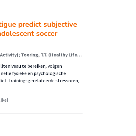
igue predict subjective
 adolescent soccer
Nijland, Rick (Healthy Lifestyle, Sports And Physical Activity); Toering, T.T. (Healthy Lifestyle, Sports And Physical Activity); Ivarsson, Andreas; de Jong, Johan (Healthy Lifestyle, Sports And Physical Activity); Lemmink, Koen A.P.M.
lite­niveau te bereiken, volgen
snelle fysieke en psychologische
iet-trainingsgerelateerde stressoren,
tikel