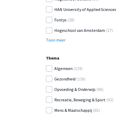
HAN University of Applied Sciences
Fontys
(28)
Hogeschool van Amsterdam
(27)
Toon meer
Thema
Algemeen
(119)
Gezondheid
(116)
Opvoeding & Onderwijs
(96)
Recreatie, Beweging & Sport
(92)
Mens & Maatschappij
(65)