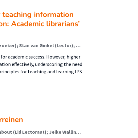
r teaching information
on: Academic librarians’
Josien Boetje (Onderzoeker); Esther Zeedijk (Onderzoeker); Stan van Ginkel (Lector); Matthijs Smakman (Lector); Johan Versendaal (Lector); Erik Barendsen
 for academic success. However, higher
ation effectively, underscoring the need
principles for teaching and learning IPS
rreinen
Kjell-Erik Bugge; Tom Vleerbos; André Bus; Johan Kabout (Lid Lectoraat); Jeike Wallinga (Lector)