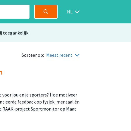
NL
ij toegankelijk
Sorteer op:
Meest recent
m
t voor jou en je sporters? Hoe motiveer
rentieerde feedback op fysiek, mentaal én
het RAAK-project Sportmonitor op Maat