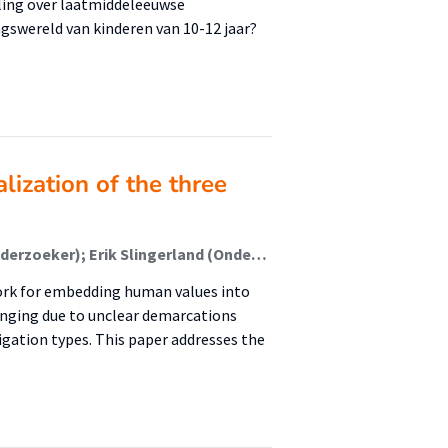
lling over laatmiddeleeuwse
gswereld van kinderen van 10-12 jaar?
lization of the three
Jeroen van Grondelle (Onderzoeker); Koen Smit (Onderzoeker); Erik Slingerland (Onderzoeker); Johan Versendaal (Onderzoeker)
work for embedding human values into
lenging due to unclear demarcations
igation types. This paper addresses the