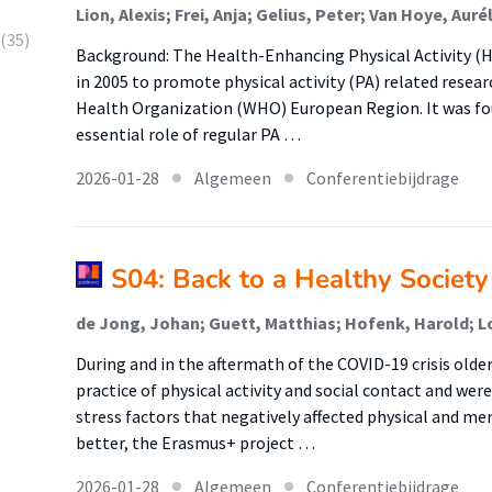
(35)
Background: The Health-Enhancing Physical Activity (
in 2005 to promote physical activity (PA) related resear
Health Organization (WHO) European Region. It was fou
essential role of regular PA …
2026-01-28
Algemeen
Conferentiebijdrage
S04: Back to a Healthy Societ
de Jong, Johan; Guett, Matthias; Hofenk, Harold; L
During and in the aftermath of the COVID-19 crisis olde
practice of physical activity and social contact and wer
stress factors that negatively affected physical and me
better, the Erasmus+ project …
2026-01-28
Algemeen
Conferentiebijdrage