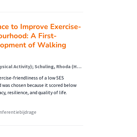
nce to Improve Exercise-
ourhood: A First-
lopment of Walking
van Holland, Berry (Healthy Lifestyle, Sports And Physical Activity); Schuling, Rhoda (Healthy Lifestyle, Sports And Physical Activity); Jepkema, Nikki (Healthy Lifestyle, Sports And Physical Activity); Nadeem Doueiri, Zakaria; King, Abby; de Jong, Johan (Healthy Lifestyle, Sports And Physical Activity)
rcise-friendliness of a low SES
 was chosen because it scored below
, resilience, and quality of life.
nferentiebijdrage