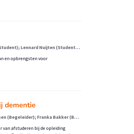
Gerdien Kramer (Student); Johanneke Penninkhof (Student); Lennard Nuijten (Student); Marije van der Wal (Student); Klazien van Hulst (Begeleider)
van en opbrengsten voor
j dementie
Johanneke van der Bijl (Student); Carolien van Leussen (Begeleider); Franka Bakker (Begeleider); Jan Jukema (Begeleider)
r van afstuderen bij de opleiding