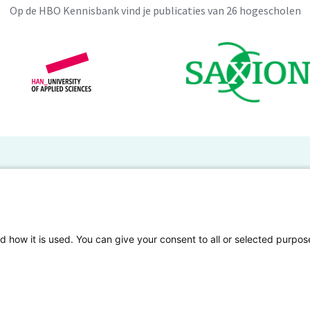
Op de HBO Kennisbank vind je publicaties van 26 hogescholen
BO Kennisbank
er de HBO Kennisbank
Deelnemende hogescholen
gen onderzoek publiceren
Veelgestelde vragen
d how it is used. You can give your consent to all or selected purpos
tgelicht
Privacy Statement
en Access
Contact