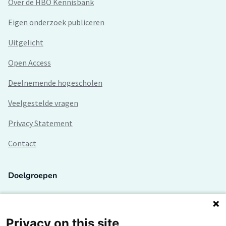
Over de HBO Kennisbank
Eigen onderzoek publiceren
Uitgelicht
Open Access
Deelnemende hogescholen
Veelgestelde vragen
Privacy Statement
Contact
Doelgroepen
Studenten
Lectoren en onderzoekers
Privacy on this site