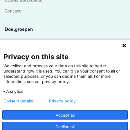
Contact
Doelgroepen
Studenten
Lectoren en onderzoekers
Privacy on this site
We collect and process your data on this site to better
Bedrijven
understand how it is used. You can give your consent to all or
selected purposes, or you can decline them all. For more
Hogescholen
information, see our privacy policy.
Analytics
Consent details
Privacy policy
De grootste kennisbank van het HBO
Accept all
Inspiratie op jouw vakgebied
Decline all