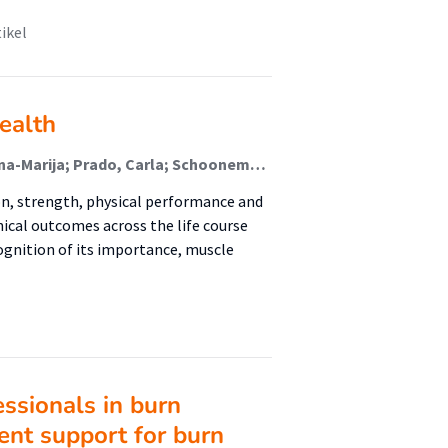
tikel
ealth
van Zanten, Arthur; Deutz, Nicolaas; Liberati Prso, Ana-Marija; Prado, Carla; Schooneman, Marieke; Soeters, Maarten; de van der Schueren, Marian; Weijs, Peter J M; Jager-Wittenaar, Harriët (Malnutrition And Healthy Ageing)
n, strength, physical performance and
ical outcomes across the life course
ognition of its importance, muscle
ssionals in burn
nt support for burn