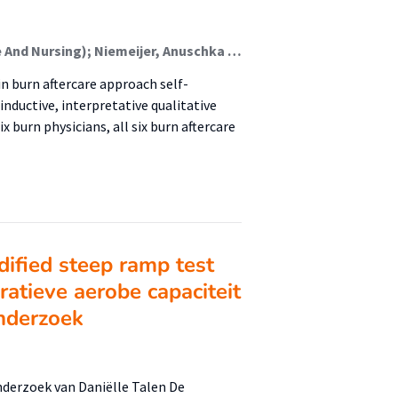
Geelen, Sven J G (Healthy Ageing, Allied Health Care And Nursing); Niemeijer, Anuschka S; Scholten-Jaegers, Sonja M H J; van Uden, Denise; Verwilligen, Robin A F; Bosma, Eelke; Nieuwenhuis, Marianne K (Healthy Ageing, Allied Health Care And Nursing)
n burn aftercare approach self-
ductive, interpretative qualitative
 burn physicians, all six burn aftercare
dified steep ramp test
atieve aerobe capaciteit
onderzoek
erzoek van Daniëlle Talen De