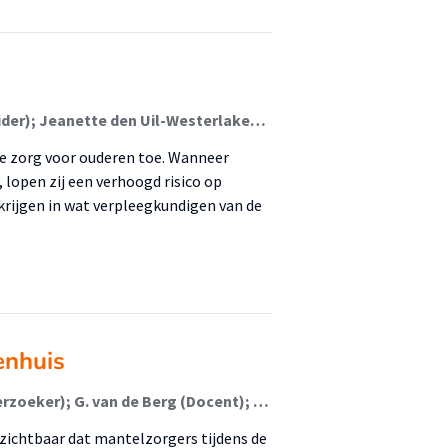
Joanna Eveleens (Student); Ria den Hertog (Begeleider); Jeanette den Uil-Westerlaken (Begeleider)
de zorg voor ouderen toe. Wanneer
open zij een verhoogd risico op
rkrijgen in wat verpleegkundigen van de
enhuis
Willianne Keurhorst (Student); Ria den Hertog (Onderzoeker); G. van de Berg (Docent); J. den Uil (Begeleider)
 zichtbaar dat mantelzorgers tijdens de