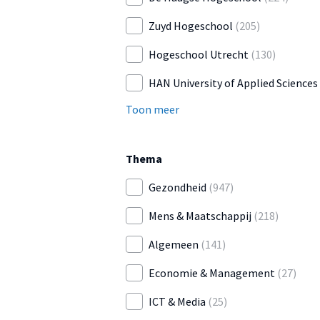
Zuyd Hogeschool
(205)
Hogeschool Utrecht
(130)
HAN University of Applied Sciences
Toon meer
Thema
Gezondheid
(947)
Mens & Maatschappij
(218)
Algemeen
(141)
Economie & Management
(27)
ICT & Media
(25)