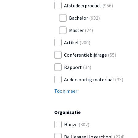
Afstudeerproduct
(956)
Bachelor
(932)
Master
(24)
Artikel
(200)
Conferentiebijdrage
(55)
Rapport
(34)
Andersoortig materiaal
(33)
Toon meer
Organisatie
Hanze
(302)
De Haagse Hogeschool
(224)