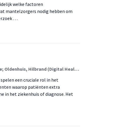
elijk welke factoren
wat mantelzorgers nodig hebben om
derzoek …
Ros-Philipsen, Sarah; van de Pavert, Els; Faber, Joyce; Oldenhuis, Hilbrand (Digital Health); Dijkstra, Karin
spelen een cruciale rol in het
nten waarop patiënten extra
me in het ziekenhuis of diagnose. Het