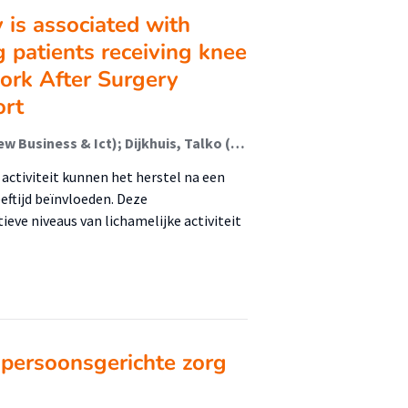
 is associated with
 patients receiving knee
work After Surgery
ort
Strijbos, Daniel; van Houtert, Wim; Arends, Joran (New Business & Ict); Dijkhuis, Talko (New Business & Ict); Boymans, Tim; Reneman, Michiel; Kuijer, Paul; van der Sluis, Geert (Peri-Hospital Functioning And Participation)
activiteit kunnen het herstel na een
eftijd beïnvloeden. Deze
ve niveaus van lichamelijke activiteit
 persoonsgerichte zorg