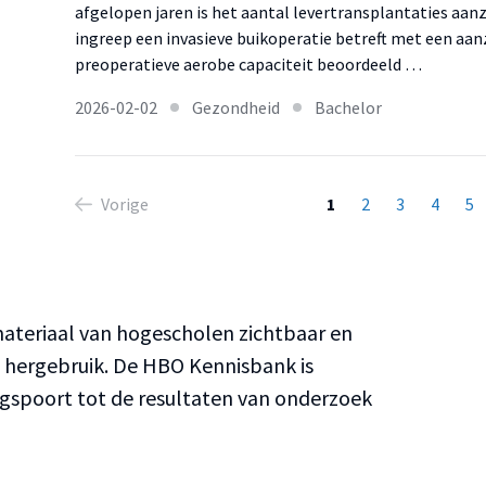
afgelopen jaren is het aantal levertransplantaties aa
ingreep een invasieve buikoperatie betreft met een aanz
preoperatieve aerobe capaciteit beoordeeld …
2026-02-02
Gezondheid
Bachelor
Vorige
1
2
3
4
5
teriaal van hogescholen zichtbaar en
n hergebruik. De HBO Kennisbank is
ngspoort tot de resultaten van onderzoek