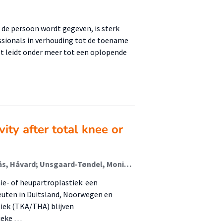
de persoon wordt gegeven, is sterk
essionals in verhouding tot de toename
t leidt onder meer tot een oplopende
ity after total knee or
Nordlund-Bjørnset, Johanne; Seeber, Gesine; Østerås, Håvard; Unsgaard-Tøndel, Monica; Magne Hals, Odd; Stensdotter, Ann-Katrin; Slager, Geranda; van den Akker-Scheek, Inge; stevens, Martin
nie- of heupartroplastiek: een
peuten in Duitsland, Noorwegen en
iek (TKA/THA) blijven
sieke …