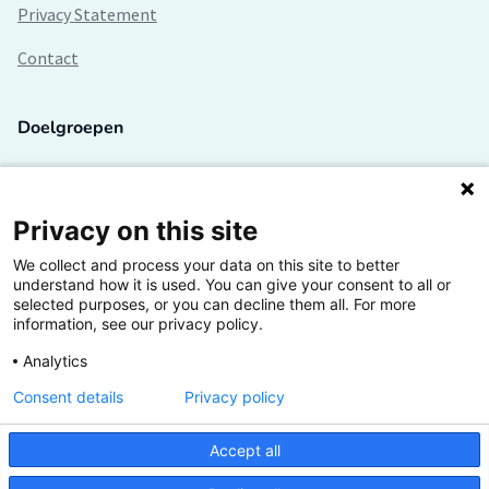
Privacy Statement
Contact
Doelgroepen
Studenten
Lectoren en onderzoekers
Privacy on this site
We collect and process your data on this site to better
Bedrijven
understand how it is used. You can give your consent to all or
selected purposes, or you can decline them all. For more
Hogescholen
information, see our privacy policy.
Analytics
Consent details
Privacy policy
De grootste kennisbank van het HBO
Accept all
Inspiratie op jouw vakgebied