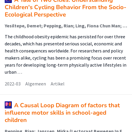
Children's Cycling Behavior From the Socio-
Ecological Perspective
Yesiltepe, Demet; Pepping, Rian; Ling, Fiona Chun Man; Tempest, Gavin; Mauw, Steven (Kenniscentrum Bewegen, Sport En Voeding); Janssen, Mirka (Lectoraat Bewegen In En Om School); Hettinga, Florentina
The childhood obesity epidemic has persisted for over three
decades, which has presented serious social, economic and
health consequences worldwide. For researchers and policy
makers alike, cycling has been a promising focus over recent
years for developing long-term physically active lifestyles in
urban …
2022-03
Algemeen
Artikel
A Causal Loop Diagram of factors that
influence motor skills in school-aged
children
Pepping, Rian; Janssen, Mirka (Lectoraat Bewegen In En Om School); Streppel, Martinet (Lectoraat Voeding En Beweging); Fukkink, Ruben (Kenniscentrum Onderwijs En Opvoeding); Engelbert, Raoul (Urban Vitality (Fg/Fbsv)); van Hartingsveldt, Margo (Lectoraat Ergotherapie - Participatie En Omgeving); Busch, Vincent; Stallen, Mirre (Lectoraat Armoede Interventies); Oosterlaan, Jaap