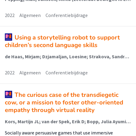
2022
Algemeen
Conferentiebijdrage
Using a storytelling robot to support
children’s second language skills
de Haas, Mirjam; Dzjamaljan, Loesine; Strakova, Sandra; Vogt, Paul; Aarts, Rian
2022
Algemeen
Conferentiebijdrage
The curious case of the transdiegetic
cow, or a mission to foster other-oriented
empathy through virtual reality
Kors, Martijn JL; van der Spek, Erik D; Bopp, Julia Ayumi; Millenaar, Karel (Lectoraat Civic Interaction Design); van Teutem, Rutger L; Ferri, Gabriele; Schouten, Ben AM M
Socially aware persuasive games that use immersive