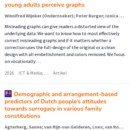
young adults perceive graphs
Winnifred Wijnker (Onderzoeker); Peter Burger; Ionica Smeets; Sanne Willems
Misleading graphs can give readers a distorted view of the
underlying data. We want to know how to most effectively
correct misleading graphs and if it matters whether a
correction uses the full-design of the original or a clean
design with all embellishment and colors removed. We focus
on vocationally …
2026
ICT & Media; …
Artikel
Demographic and arrangement-based
predictors of Dutch people’s attitudes
towards surrogacy in various family
constitutions
Agterberg, Sanne; van Rijn-van Gelderen, Loes; van Rooij, Floor; de Vos, Maurits; Jaspers, Eva; Fukkink, Ruben (Lectoraat De Pedagogische Functie Van Onderwijs En Opvoeding); Mochtar, Monique; Goddijn, Mariëtte; Bos, Henny