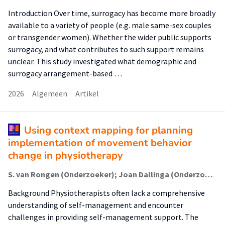
Introduction Over time, surrogacy has become more broadly
available to a variety of people (e.g. male same-sex couples
or transgender women). Whether the wider public supports
surrogacy, and what contributes to such support remains
unclear. This study investigated what demographic and
surrogacy arrangement-based …
2026
Algemeen
Artikel
Using context mapping for planning
implementation of movement behavior
change in physiotherapy
S. van Rongen (Onderzoeker); Joan Dallinga (Onderzoeker); A. Feleus (Onderzoeker); Ingrid Rosbergen (Onderzoeker); Alice Schut (Onderzoeker); M. Bik (Onderzoeker); Petra Siemonsma (Onderzoeker); S.I. (Sanne) de Vries (Lector); Arlette Hesselink (Onderzoeker)
Background Physiotherapists often lack a comprehensive
understanding of self-management and encounter
challenges in providing self-management support. The