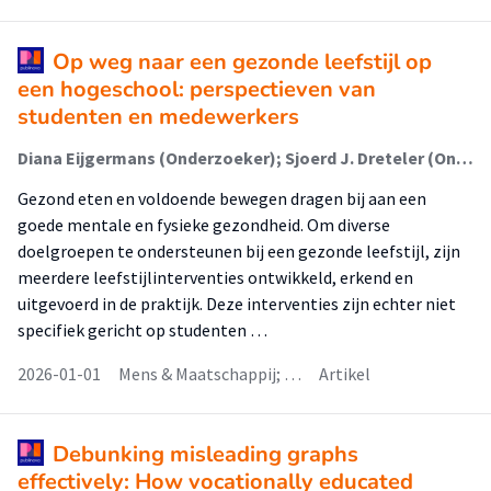
Op weg naar een gezonde leefstijl op
een hogeschool: perspectieven van
studenten en medewerkers
Diana Eijgermans (Onderzoeker); Sjoerd J. Dreteler (Onderzoeker); Astrid S. Doorduijn (Onderzoeker); Joan Dallinga (Onderzoeker); M.A.M. (Monique) Berger (Lector); S.I. (Sanne) de Vries (Lector)
Gezond eten en voldoende bewegen dragen bij aan een
goede mentale en fysieke gezondheid. Om diverse
doelgroepen te ondersteunen bij een gezonde leefstijl, zijn
meerdere leefstijlinterventies ontwikkeld, erkend en
uitgevoerd in de praktijk. Deze interventies zijn echter niet
specifiek gericht op studenten …
2026-01-01
Mens & Maatschappij; …
Artikel
Debunking misleading graphs
effectively: How vocationally educated