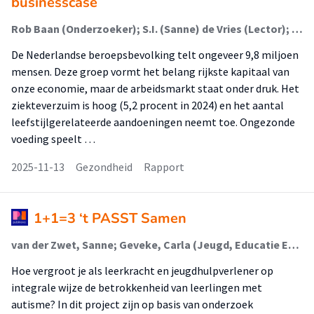
businesscase
Rob Baan (Onderzoeker); S.I. (Sanne) de Vries (Lector); J.L.W. van Kippersluis (Onderzoeker); J. Oude Groeniger (Onderzoeker); Machteld van Lieshout (Onderzoeker)
De Nederlandse beroepsbevolking telt ongeveer 9,8 miljoen
mensen. Deze groep vormt het belang rijkste kapitaal van
onze economie, maar de arbeidsmarkt staat onder druk. Het
ziekteverzuim is hoog (5,2 procent in 2024) en het aantal
leefstijlgerelateerde aandoeningen neemt toe. Ongezonde
voeding speelt …
2025-11-13
Gezondheid
Rapport
1+1=3 ‘t PASST Samen
van der Zwet, Sanne; Geveke, Carla (Jeugd, Educatie En Samenleving); Steenbeek, Henderien (Diversiteit In Leren En Gedrag)
Hoe vergroot je als leerkracht en jeugdhulpverlener op
integrale wijze de betrokkenheid van leerlingen met
autisme? In dit project zijn op basis van onderzoek