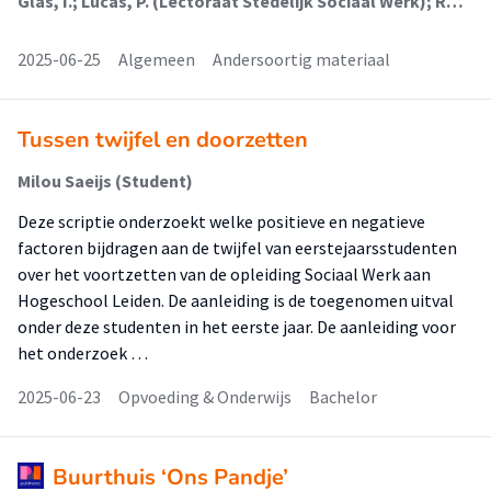
Glas, I.; Lucas, P. (Lectoraat Stedelijk Sociaal Werk); Rözer, J.J. (Lectoraat Stedelijk Sociaal Werk); Veldboer, A.P.M. (Lectoraat Stedelijk Sociaal Werk)
2025-06-25
Algemeen
Andersoortig materiaal
Tussen twijfel en doorzetten
Milou Saeijs (Student)
Deze scriptie onderzoekt welke positieve en negatieve
factoren bijdragen aan de twijfel van eerstejaarsstudenten
over het voortzetten van de opleiding Sociaal Werk aan
Hogeschool Leiden. De aanleiding is de toegenomen uitval
onder deze studenten in het eerste jaar. De aanleiding voor
het onderzoek …
2025-06-23
Opvoeding & Onderwijs
Bachelor
Buurthuis ‘Ons Pandje’