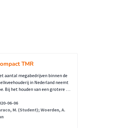
ompact TMR
et aantal megabedrijven binnen de
elkveehouderij in Nederland neemt
oe. Bij het houden van een grotere …
020-06-06
araco, M. (Student); Woerden, A.
an