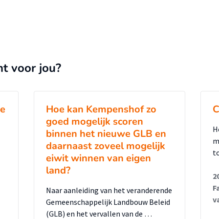
nt voor jou?
de
Hoe kan Kempenshof zo
C
goed mogelijk scoren
H
binnen het nieuwe GLB en
m
daarnaast zoveel mogelijk
t
eiwit winnen van eigen
land?
2
F
Naar aanleiding van het veranderende
v
Gemeenschappelijk Landbouw Beleid
(GLB) en het vervallen van de …