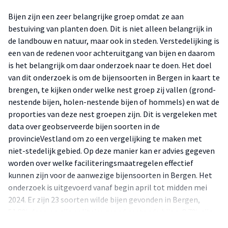
Bijen zijn een zeer belangrijke groep omdat ze aan
bestuiving van planten doen. Dit is niet alleen belangrijk in
de landbouw en natuur, maar ook in steden. Verstedelijking is
een van de redenen voor achteruitgang van bijen en daarom
is het belangrijk om daar onderzoek naar te doen. Het doel
van dit onderzoek is om de bijensoorten in Bergen in kaart te
brengen, te kijken onder welke nest groep zij vallen (grond-
nestende bijen, holen-nestende bijen of hommels) en wat de
proporties van deze nest groepen zijn. Dit is vergeleken met
data over geobserveerde bijen soorten in de
provincieVestland om zo een vergelijking te maken met
niet-stedelijk gebied. Op deze manier kan er advies gegeven
worden over welke faciliteringsmaatregelen effectief
kunnen zijn voor de aanwezige bijensoorten in Bergen. Het
onderzoek is uitgevoerd vanaf begin april tot midden mei
2024. Er zijn 23 soorten wilde bijen gevonden in Bergen,
51.8% daarvan zijn solitaire grond nestende bijen, 8.7% zijn
solitaire holen nestende bijen en 39.1% zijn hommels