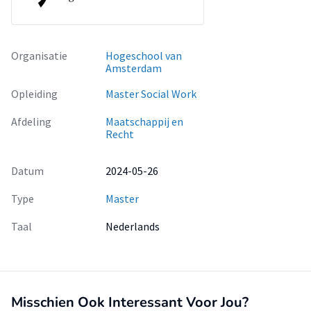
om effectief in te spelen op de behoeften van jongeren met
eenzaamheid.
Organisatie
Hogeschool van
Amsterdam
Opleiding
Master Social Work
Afdeling
Maatschappij en
Recht
Datum
2024-05-26
Type
Master
Taal
Nederlands
Misschien Ook Interessant Voor Jou?