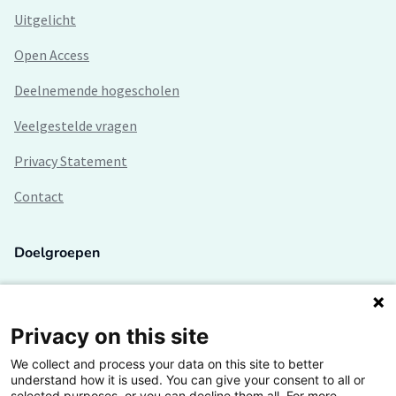
Uitgelicht
Open Access
Deelnemende hogescholen
Veelgestelde vragen
Privacy Statement
Contact
Doelgroepen
Studenten
Lectoren en onderzoekers
Privacy on this site
We collect and process your data on this site to better
Bedrijven
understand how it is used. You can give your consent to all or
selected purposes, or you can decline them all. For more