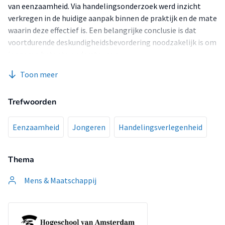
van eenzaamheid. Via handelingsonderzoek werd inzicht
verkregen in de huidige aanpak binnen de praktijk en de mate
waarin deze effectief is. Een belangrijke conclusie is dat
voortdurende deskundigheidsbevordering noodzakelijk is om
jongeren beter te ondersteunen.
Toon meer
De aanbevelingen omvatten onder andere:
Trefwoorden
Deskundigheidsbevordering: Trainingen gericht op
eenzaamheid en verdere concretisering hiervan.
Intervisie en casuïstiekoverleg: Implementeren en
Eenzaamheid
Jongeren
Handelingsverlegenheid
onderzoeken hoe samenwerking met externe organisaties
hierin kan worden opgenomen.
Thema
Informele zorg: Meer gebruikmaken van informele
netwerken.
Mens & Maatschappij
Online leefwereld: Investeren in digitale mogelijkheden en
onderzoeken hoe deze haalbaar en realiseerbaar zijn.
De resultaten benadrukken dat bewustwording en
professionele ontwikkeling cruciaal zijn voor sociaal werkers