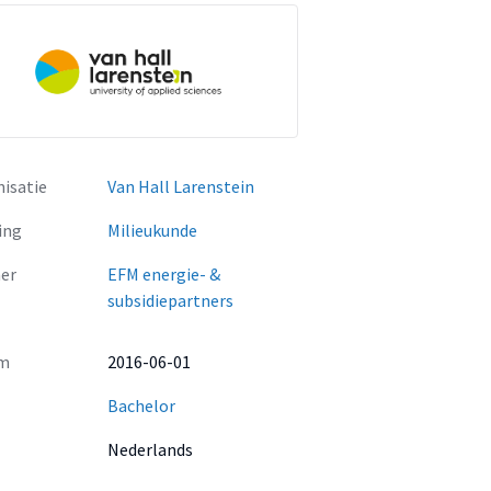
isatie
Van Hall Larenstein
ing
Milieukunde
er
EFM energie- &
subsidiepartners
m
2016-06-01
Bachelor
Nederlands