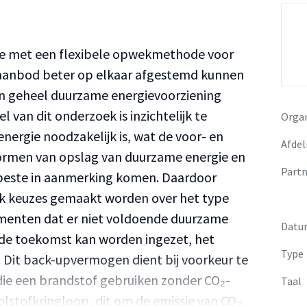
ie met een flexibele opwekmethode voor
n aanbod beter op elkaar afgestemd kunnen
en geheel duurzame energievoorziening
l van dit onderzoek is inzichtelijk te
Organ
ergie noodzakelijk is, wat de voor- en
Afdel
vormen van opslag van duurzame energie en
Partn
beste in aanmerking komen. Daardoor
ok keuzes gemaakt worden over het type
enten dat er niet voldoende duurzame
Datu
 de toekomst kan worden ingezet, het
Type
it back-upvermogen dient bij voorkeur te
die een brandstof gebruiken zonder CO₂-
Taal
olstofkringloop, dit om de emissie van CO₂