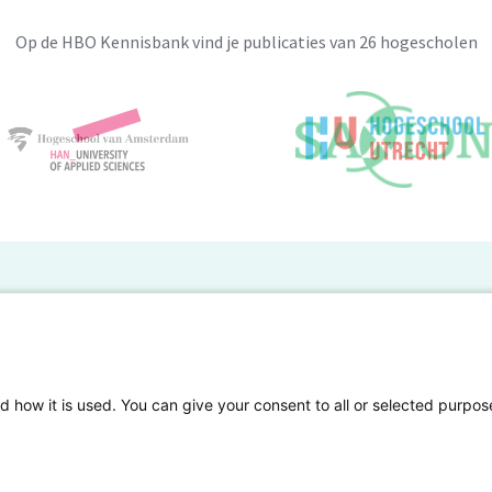
Op de HBO Kennisbank vind je publicaties van 26 hogescholen
BO Kennisbank
er de HBO Kennisbank
Deelnemende hogescholen
gen onderzoek publiceren
Veelgestelde vragen
d how it is used. You can give your consent to all or selected purpos
tgelicht
Privacy Statement