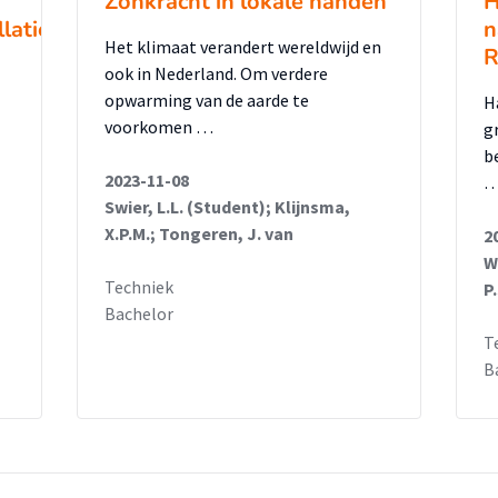
Zonkracht in lokale handen
H
latie
n
Het klimaat verandert wereldwijd en
R
ook in Nederland. Om verdere
opwarming van de aarde te
H
voorkomen …
g
b
2023-11-08
Swier, L.L. (Student); Klijnsma,
X.P.M.; Tongeren, J. van
2
W
Techniek
P.
Bachelor
T
B