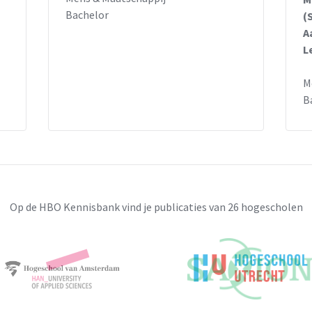
Bachelor
(
A
L
M
B
Op de HBO Kennisbank vind je publicaties van 26 hogescholen