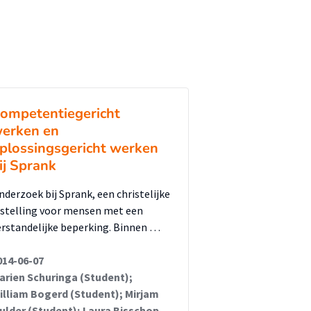
ompetentiegericht
erken en
plossingsgericht werken
ij Sprank
nderzoek bij Sprank, een christelijke
nstelling voor mensen met een
erstandelijke beperking. Binnen …
014-06-07
arien Schuringa (Student);
illiam Bogerd (Student); Mirjam
ulder (Student); Laura Bisschop