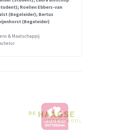
Student); Roelien Ebbers-van
alst (Begeleider); Bertus
eijenhorst (Begeleider)
ens & Maatschappij
achelor