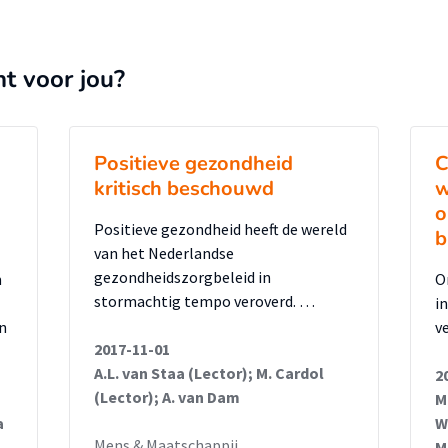
nt voor jou?
Positieve gezondheid
C
kritisch beschouwd
w
o
Positieve gezondheid heeft de wereld
b
van het Nederlandse
gezondheidszorgbeleid in
m
O
stormachtig tempo veroverd. …
i
n
v
2017-11-01
A.L. van Staa (Lector); M. Cardol
2
(Lector); A. van Dam
M
a
W
Mens & Maatschappij
M