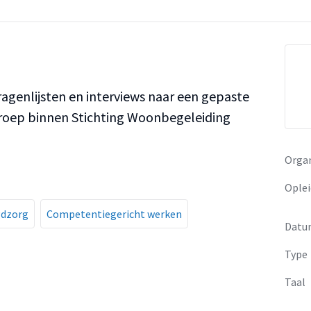
genlijsten en interviews naar een gepaste
roep binnen Stichting Woonbegeleiding
Organ
Oplei
gdzorg
Competentiegericht werken
Datu
Type
Taal