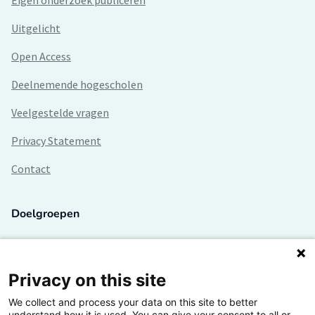
Eigen onderzoek publiceren
Uitgelicht
Open Access
Deelnemende hogescholen
Veelgestelde vragen
Privacy Statement
Contact
Doelgroepen
Studenten
Lectoren en onderzoekers
Privacy on this site
We collect and process your data on this site to better
Bedrijven
understand how it is used. You can give your consent to all or