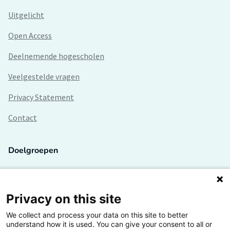
Uitgelicht
Open Access
Deelnemende hogescholen
Veelgestelde vragen
Privacy Statement
Contact
Doelgroepen
Studenten
Lectoren en onderzoekers
Privacy on this site
We collect and process your data on this site to better
Bedrijven
understand how it is used. You can give your consent to all or