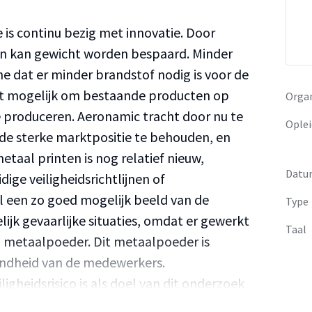
 is continu bezig met innovatie. Door
n kan gewicht worden bespaard. Minder
e dat er minder brandstof nodig is voor de
het mogelijk om bestaande producten op
Organ
e produceren. Aeronamic tracht door nu te
Oplei
 de sterke marktpositie te behouden, en
etaal printen is nog relatief nieuw,
Datu
ige veiligheidsrichtlijnen of
l een zo goed mogelijk beeld van de
Type
lijk gevaarlijke situaties, omdat er gewerkt
Taal
 metaalpoeder. Dit metaalpoeder is
zondheid van de medewerkers.
igheidsrisico is als doel van dit onderzoek
n en veiligheidsvoorschriften betreffende