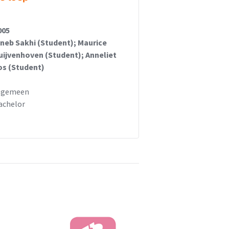
005
ineb Sakhi (Student); Maurice
uijvenhoven (Student); Anneliet
os (Student)
lgemeen
achelor