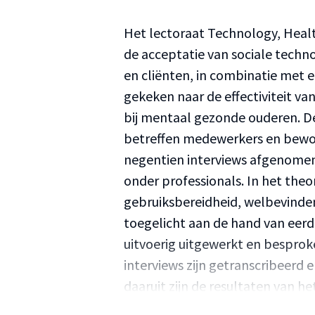
Het lectoraat Technology, Heal
de acceptatie van sociale techno
en cliënten, in combinatie met e
gekeken naar de effectiviteit v
bij mentaal gezonde ouderen. D
betreffen medewerkers en bewone
negentien interviews afgenomen
onder professionals. In het the
gebruiksbereidheid, welbevinden,
toegelicht aan de hand van eerd
uitvoerig uitgewerkt en bespro
interviews zijn getranscribeerd 
daaruit zijn de resultaten van 
relsultaten blijkt dat Paro mind