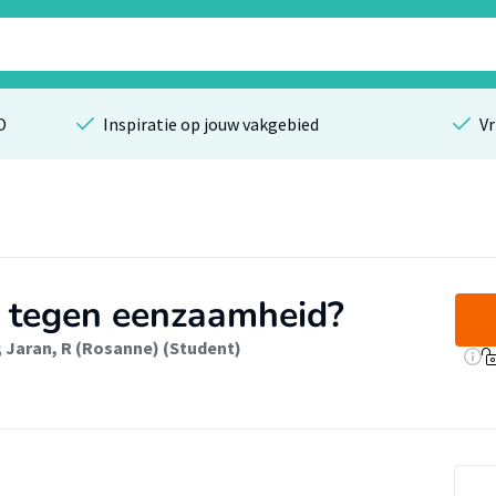
O
Inspiratie op jouw vakgebied
Vr
jd tegen eenzaamheid?
;
Jaran, R (Rosanne) (Student)