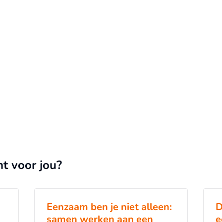
s naar voren gekomen dat zij meer functies,
interactie verwachten/wensen van een
er is gebleken dat Paro wel effectief is
nt voor jou?
Eenzaam ben je niet alleen:
D
samen werken aan een
e