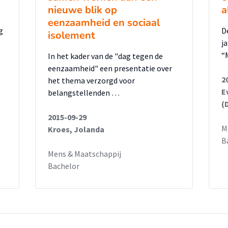
nieuwe blik op
a
eenzaamheid en sociaal
g
D
isolement
j
“
In het kader van de "dag tegen de
eenzaamheid" een presentatie over
2
het thema verzorgd voor
E
belangstellenden …
(
2015-09-29
M
Kroes, Jolanda
B
Mens & Maatschappij
Bachelor