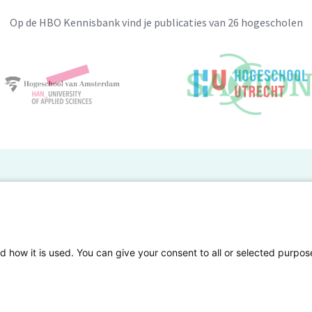
Op de HBO Kennisbank vind je publicaties van 26 hogescholen
BO Kennisbank
er de HBO Kennisbank
Deelnemende hogescholen
gen onderzoek publiceren
Veelgestelde vragen
d how it is used. You can give your consent to all or selected purpos
tgelicht
Privacy Statement
en Access
Contact