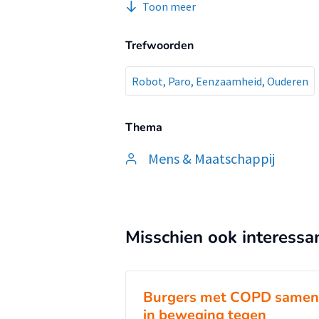
Toon meer
gezond zijn. Uit het onderzoek i
een andere uitstraling en meer 
Trefwoorden
robot. Vanuit het theoretisch kad
voor andere doelgroepen.
Robot, Paro, Eenzaamheid, Ouderen
Thema
Mens & Maatschappij
Misschien ook interessa
Burgers met COPD samen
in beweging tegen