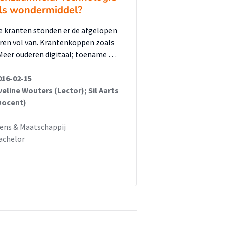
ls wondermiddel?
e kranten stonden er de afgelopen
aren vol van. Krantenkoppen zoals
Meer ouderen digitaal; toename …
016-02-15
veline Wouters (Lector); Sil Aarts
Docent)
ens & Maatschappij
achelor