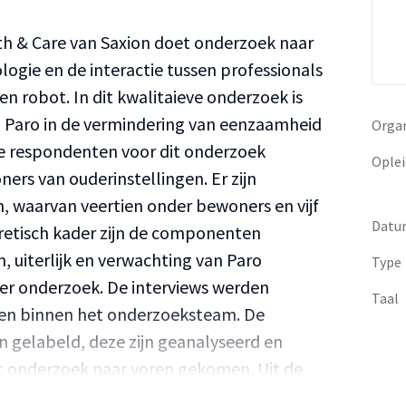
th & Care van Saxion doet onderzoek naar
logie en de interactie tussen professionals
en robot. In dit kwalitaieve onderzoek is
an Paro in de vermindering van eenzaamheid
Organ
e respondenten voor dit onderzoek
Oplei
rs van ouderinstellingen. Er zijn
, waarvan veertien onder bewoners en vijf
Datu
oretisch kader zijn de componenten
 uiterlijk en verwachting van Paro
Type
er onderzoek. De interviews werden
Taal
ken binnen het onderzoeksteam. De
en gelabeld, deze zijn geanalyseerd en
het onderzoek naar voren gekomen. Uit de
er geschikt is voor mensen die mentaal