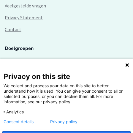
Veelgestelde vragen
Privacy Statement
Contact
Doelgroepen
Studenten
Lectoren en onderzoekers
Privacy on this site
We collect and process your data on this site to better
Bedrijven
understand how it is used. You can give your consent to all or
selected purposes, or you can decline them all. For more
Hogescholen
information, see our privacy policy.
Analytics
Consent details
Privacy policy
De grootste kennisbank van het HBO