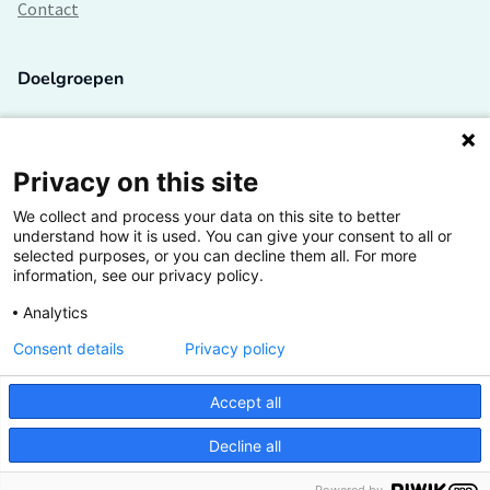
Contact
Doelgroepen
Studenten
Lectoren en onderzoekers
Privacy on this site
We collect and process your data on this site to better
Bedrijven
understand how it is used. You can give your consent to all or
selected purposes, or you can decline them all. For more
Hogescholen
information, see our privacy policy.
Analytics
Consent details
Privacy policy
De grootste kennisbank van het HBO
Accept all
Inspiratie op jouw vakgebied
Decline all
Vrij toegankelijk