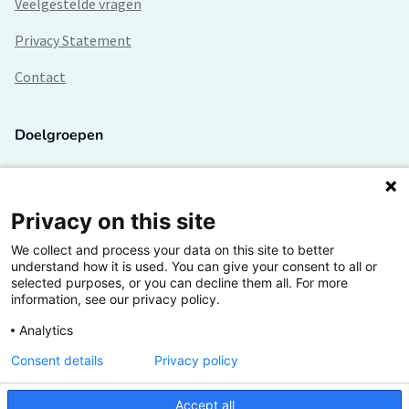
Veelgestelde vragen
Privacy Statement
Contact
Doelgroepen
Studenten
Lectoren en onderzoekers
Privacy on this site
We collect and process your data on this site to better
Bedrijven
understand how it is used. You can give your consent to all or
selected purposes, or you can decline them all. For more
Hogescholen
information, see our privacy policy.
Analytics
Consent details
Privacy policy
De grootste kennisbank van het HBO
Accept all