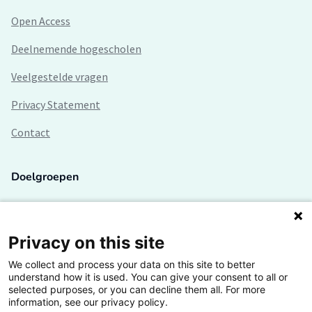
Open Access
Deelnemende hogescholen
Veelgestelde vragen
Privacy Statement
Contact
Doelgroepen
Studenten
Lectoren en onderzoekers
Privacy on this site
We collect and process your data on this site to better
Bedrijven
understand how it is used. You can give your consent to all or
selected purposes, or you can decline them all. For more
Hogescholen
information, see our privacy policy.